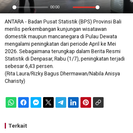
00:00
Play
Mute
Settings
PIP
En
ANTARA - Badan Pusat Statistik (BPS) Provinsi Bali
ful
merilis perkembangan kunjungan wisatawan
domestik maupun mancanegara di Pulau Dewata
mengalami peningkatan dari periode April ke Mei
2026. Sebagaimana terungkap dalam Berita Resmi
Statistik di Denpasar, Rabu (1/7), peningkatan terjadi
sebesar 6,43 persen.
(Rita Laura/Rizky Bagus Dhermawan/Nabila Anisya
Charisty)
Terkait