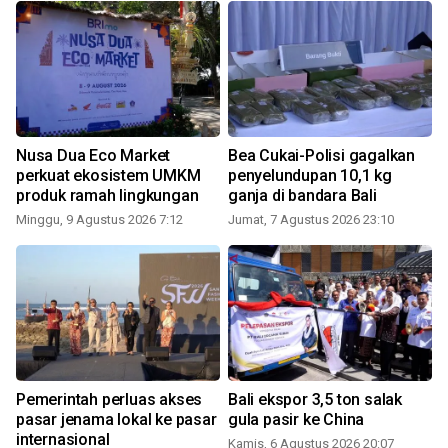
Nusa Dua Eco Market
Bea Cukai-Polisi gagalkan
perkuat ekosistem UMKM
penyelundupan 10,1 kg
produk ramah lingkungan
ganja di bandara Bali
Minggu, 9 Agustus 2026 7:12
Jumat, 7 Agustus 2026 23:10
S
Pemerintah perluas akses
Bali ekspor 3,5 ton salak
pasar jenama lokal ke pasar
gula pasir ke China
internasional
Kamis, 6 Agustus 2026 20:07