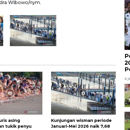
dra Wibowo/nym.
5,63 
P
2
P
4 j
ris asing
Kunjungan wisman periode
kan tukik penyu
Januari-Mei 2026 naik 7,68