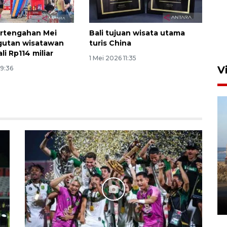
Persib di laga final Piala
Presiden 2026
ertengahan Mei
Bali tujuan wisata utama
5 Agustus 2026 07:33
gutan wisatawan
turis China
li Rp114 miliar
1 Mei 2026 11:35
V
19:36
Kemen LH, KKP, dan Gubernur
Bali tanam ribuan bibit
mangrove
26 Juli 2026 21:18