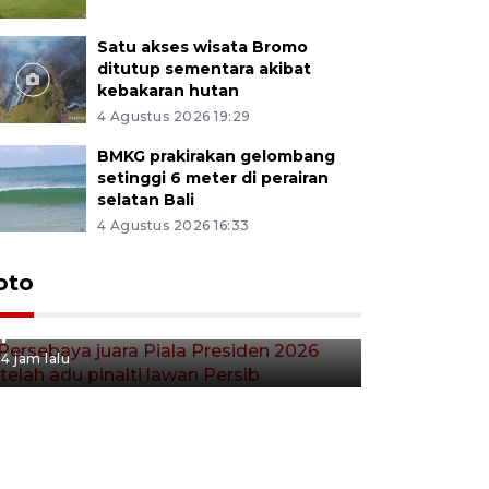
Satu akses wisata Bromo
ditutup sementara akibat
kebakaran hutan
4 Agustus 2026 19:29
BMKG prakirakan gelombang
setinggi 6 meter di perairan
selatan Bali
4 Agustus 2026 16:33
Persebaya juara Piala
oto
Presiden 2026 setelah adu
pinalti lawan Persib
4 jam lalu