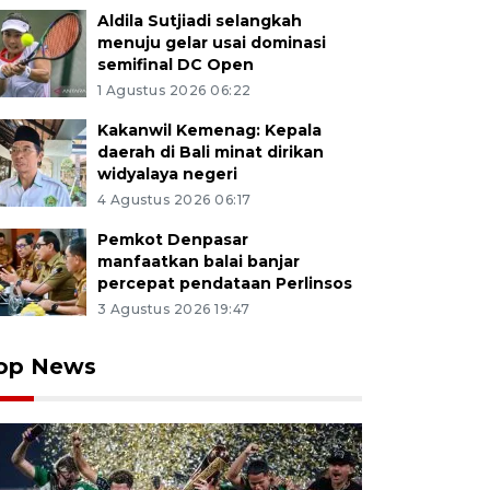
Aldila Sutjiadi selangkah
menuju gelar usai dominasi
semifinal DC Open
1 Agustus 2026 06:22
Kakanwil Kemenag: Kepala
daerah di Bali minat dirikan
widyalaya negeri
4 Agustus 2026 06:17
Pemkot Denpasar
manfaatkan balai banjar
percepat pendataan Perlinsos
3 Agustus 2026 19:47
op News
awan mancanegara berjalan di dermaga setiba di Pelabu
(1/7/2026). Badan Pusat Statistik (BPS) mencatat juml
negara (wisman) ke Indonesia pada periode Januari-Me
ngan atau tumbuh 7,68 persen dibandingkan periode y