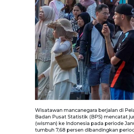
npasar, Bali,
Wisatawan mancanegara berjalan di Pelab
wisatawan
Badan Pusat Statistik (BPS) mencatat 
ai 6,07 juta
(wisman) ke Indonesia pada periode Jan
n 2025 yakni
tumbuh 7,68 persen dibandingkan period