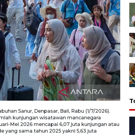
T
uhan Sanur, Denpasar, Bali, Rabu (1/7/2026).
Wisat
jumlah kunjungan wisatawan mancanegara
Rabu 
uari-Mei 2026 mencapai 6,07 juta kunjungan atau
manca
e yang sama tahun 2025 yakni 5,63 juta
kunju