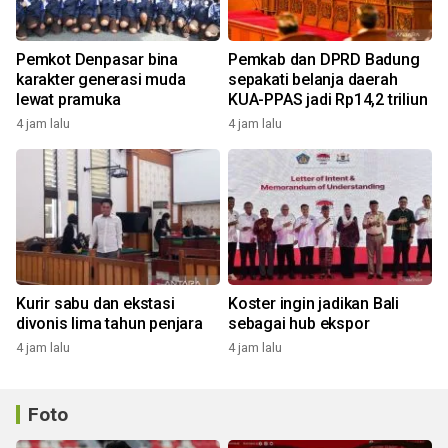
Pemkot Denpasar bina
Pemkab dan DPRD Badung
karakter generasi muda
sepakati belanja daerah
lewat pramuka
KUA-PPAS jadi Rp14,2 triliun
4 jam lalu
4 jam lalu
Kurir sabu dan ekstasi
Koster ingin jadikan Bali
divonis lima tahun penjara
sebagai hub ekspor
4 jam lalu
4 jam lalu
Foto