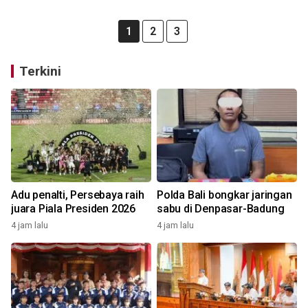
1
2
3
Terkini
Adu penalti, Persebaya raih
Polda Bali bongkar jaringan
juara Piala Presiden 2026
sabu di Denpasar-Badung
4 jam lalu
4 jam lalu