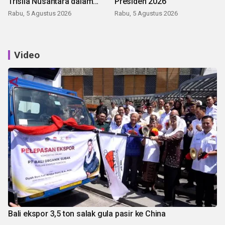
Trisila Nusantara dalam
Presiden 2026
latihan di Kepri
Rabu, 5 Agustus 2026
Rabu, 5 Agustus 2026
Video
Bali ekspor 3,5 ton salak gula pasir ke China