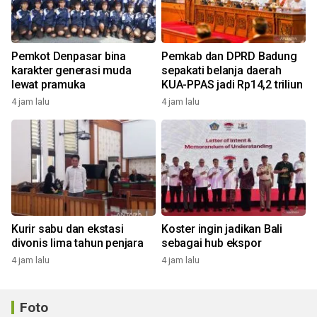
Pemkot Denpasar bina
Pemkab dan DPRD Badung
karakter generasi muda
sepakati belanja daerah
lewat pramuka
KUA-PPAS jadi Rp14,2 triliun
4 jam lalu
4 jam lalu
Kurir sabu dan ekstasi
Koster ingin jadikan Bali
divonis lima tahun penjara
sebagai hub ekspor
4 jam lalu
4 jam lalu
Foto