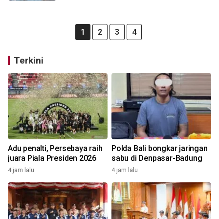
1
2
3
4
Terkini
Adu penalti, Persebaya raih
Polda Bali bongkar jaringan
juara Piala Presiden 2026
sabu di Denpasar-Badung
4 jam lalu
4 jam lalu