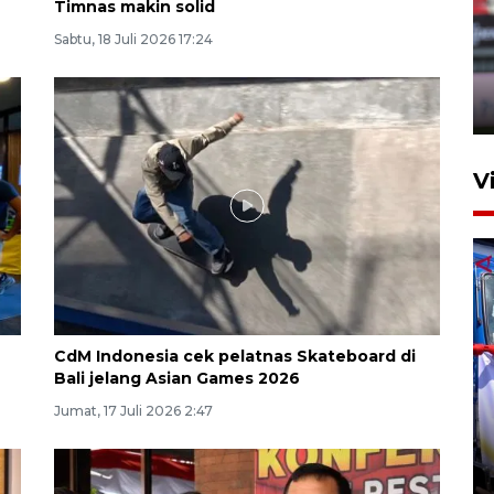
Timnas makin solid
Persib Bandung lolos ke final
Sabtu, 18 Juli 2026 17:24
setelah kalahkan Persija
Jakarta 2-1
4 Agustus 2026 20:10
V
CdM Indonesia cek pelatnas Skateboard di
Bali jelang Asian Games 2026
Apresiasi Desak Made,
Pemprov Bali siapkan wall
Jumat, 17 Juli 2026 2:47
standar internasional
24 Juli 2026 20:25