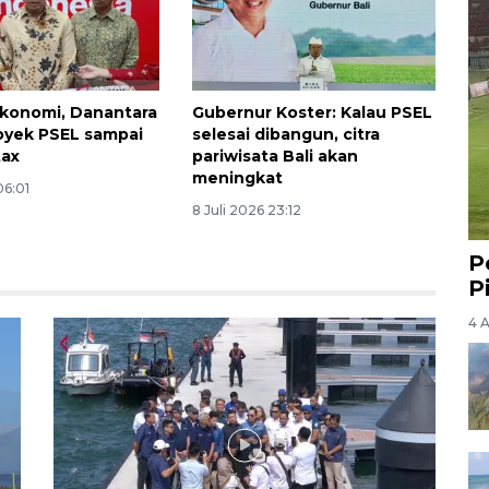
konomi, Danantara
Gubernur Koster: Kalau PSEL
royek PSEL sampai
selesai dibangun, citra
tax
pariwisata Bali akan
meningkat
06:01
8 Juli 2026 23:12
P
P
4 