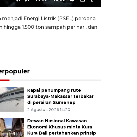
Rewind
Forward
Settings
PIP
Enter
10s
10s
fullscreen
enjadi Energi Listrik (PSEL) perdana
h hingga 1.500 ton sampah per hari, dan
erpopuler
Kapal penumpang rute
Surabaya-Makassar terbakar
di perairan Sumenep
2 Agustus 2026 14:20
Dewan Nasional Kawasan
Ekonomi Khusus minta Kura
Kura Bali pertahankan prinsip