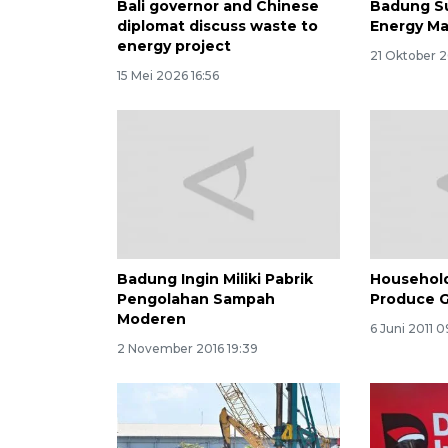
Bali governor and Chinese
Badung S
diplomat discuss waste to
Energy M
energy project
21 Oktober 2
15 Mei 2026 16:56
Badung Ingin Miliki Pabrik
Househol
Pengolahan Sampah
Produce G
Moderen
6 Juni 2011 
2 November 2016 19:39