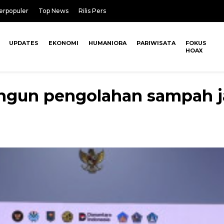
erpopuler
Top News
Rilis Pers
UPDATES
EKONOMI
HUMANIORA
PARIWISATA
FOKUS
HOAX
gun pengolahan sampah jadi