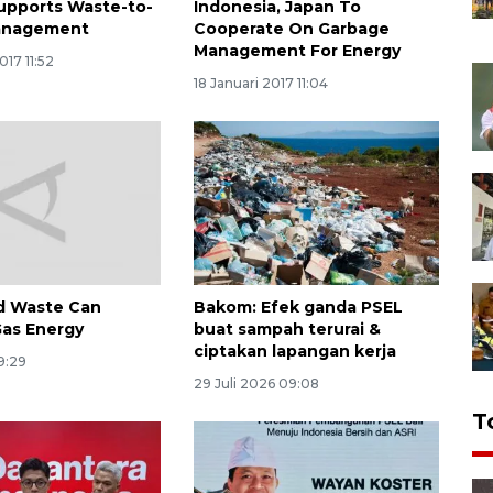
upports Waste-to-
Indonesia, Japan To
anagement
Cooperate On Garbage
Management For Energy
017 11:52
18 Januari 2017 11:04
d Waste Can
Bakom: Efek ganda PSEL
as Energy
buat sampah terurai &
ciptakan lapangan kerja
09:29
29 Juli 2026 09:08
T