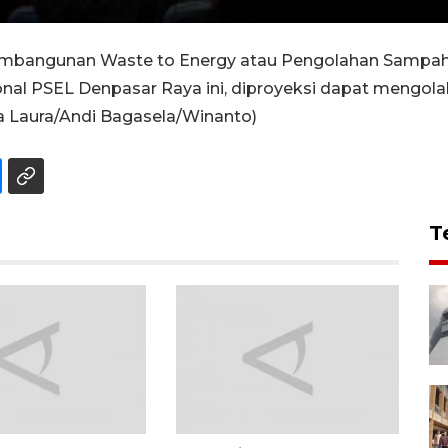
mbangunan Waste to Energy atau Pengolahan Sampah m
sional PSEL Denpasar Raya ini, diproyeksi dapat mengola
ita Laura/Andi Bagasela/Winanto)
T