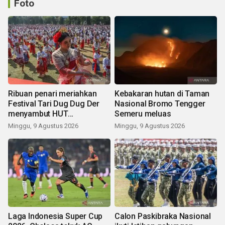
Foto
Ribuan penari meriahkan
Kebakaran hutan di Taman
Festival Tari Dug Dug Der
Nasional Bromo Tengger
menyambut HUT
Semeru meluas
Kemerdekaan
Minggu, 9 Agustus 2026
Minggu, 9 Agustus 2026
Laga Indonesia Super Cup
Calon Paskibraka Nasional