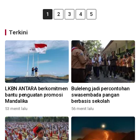
1
2
3
4
5
Terkini
LKBN ANTARA berkomitmen
Buleleng jadi percontohan
bantu penguatan promosi
swasembada pangan
Mandalika
berbasis sekolah
53 menit lalu
56 menit lalu