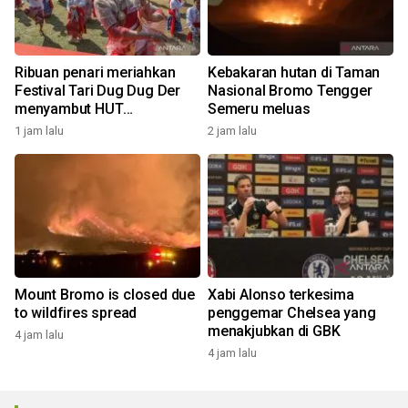
Ribuan penari meriahkan
Kebakaran hutan di Taman
Festival Tari Dug Dug Der
Nasional Bromo Tengger
menyambut HUT
Semeru meluas
Kemerdekaan
1 jam lalu
2 jam lalu
Mount Bromo is closed due
Xabi Alonso terkesima
to wildfires spread
penggemar Chelsea yang
menakjubkan di GBK
4 jam lalu
4 jam lalu