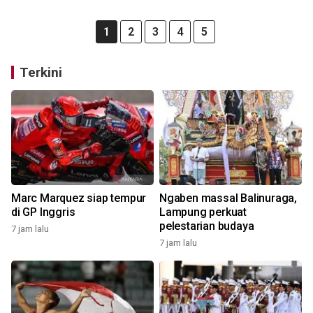
1
2
3
4
5
Terkini
Marc Marquez siap tempur
Ngaben massal Balinuraga,
di GP Inggris
Lampung perkuat
pelestarian budaya
7 jam lalu
7 jam lalu