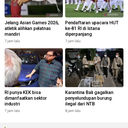
Jelang Asian Games 2026,
Pendaftaran upacara HUT
atletik alihkan pelatnas
ke-81 RI di Istana
mandiri
diperpanjang
7 jam lalu
7 jam lalu
RI punya KEK bisa
Karantina Bali gagalkan
dimanfaatkan sektor
penyelundupan burung
industri
ilegal dari NTB
7 jam lalu
8 jam lalu