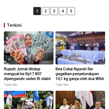
1
2
3
4
5
Terkini
Rupiah Jumat ditutup
Bea Cukai Ngurah Rai
menguat ke Rp17.897
gagalkan penyelundupan
dipengaruhi cadev RI stabil
10,1 kg ganja oleh dua WNA
1 jam lalu
1 jam lalu