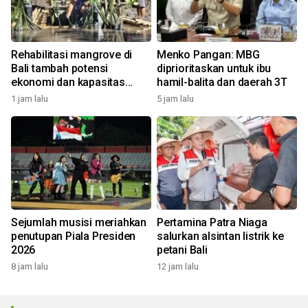
Rehabilitasi mangrove di
Menko Pangan: MBG
Bali tambah potensi
diprioritaskan untuk ibu
ekonomi dan kapasitas
hamil-balita dan daerah 3T
nelayan kelola ekowisata
1 jam lalu
5 jam lalu
Sejumlah musisi meriahkan
Pertamina Patra Niaga
penutupan Piala Presiden
salurkan alsintan listrik ke
2026
petani Bali
8 jam lalu
12 jam lalu