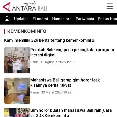
Updates
Ekonomi
Humaniora
Pariwisata
Fokus Hoa
KEMENKOMINFO
Kami memiliki 329 berita tentang kemenkominfo.
Pemkab Buleleng pacu peningkatan program
literasi digital
Senin, 11 Agustus 2025 19:35
Mahasiswa Bali garap gim horor leak
kisahnya cerita rakyat
Kamis, 13 Maret 2025 19:29
Gim horor buatan mahasiswa Bali raih juara
di IGDX Kemkominfo