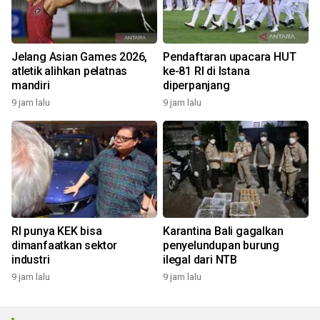
Jelang Asian Games 2026,
Pendaftaran upacara HUT
atletik alihkan pelatnas
ke-81 RI di Istana
mandiri
diperpanjang
9 jam lalu
9 jam lalu
RI punya KEK bisa
Karantina Bali gagalkan
dimanfaatkan sektor
penyelundupan burung
industri
ilegal dari NTB
9 jam lalu
9 jam lalu