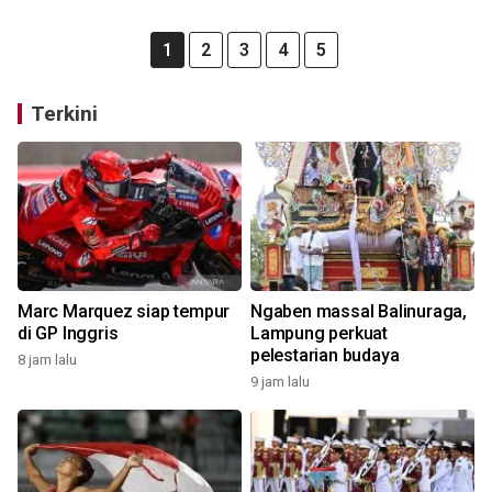
1
2
3
4
5
Terkini
Marc Marquez siap tempur
Ngaben massal Balinuraga,
di GP Inggris
Lampung perkuat
pelestarian budaya
8 jam lalu
9 jam lalu