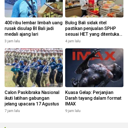
400 ribu lembar limbah uang
Bulog Bali sidak ritel
rusak disulap BI Bali jadi
pastikan penjualan SPHP
medali ajang lari
sesuai HET yang ditentukan
pemerintah
3 jam lalu
4 jam lalu
Calon Paskibraka Nasional
Kuasa Gelap: Perjanjian
ikuti latihan gabungan
Darah tayang dalam format
jelang upacara 17 Agustus
IMAX
7 jam lalu
9 jam lalu