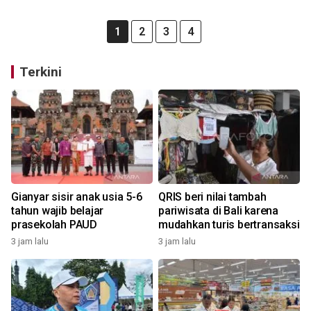
1
2
3
4
Terkini
Gianyar sisir anak usia 5-6
QRIS beri nilai tambah
tahun wajib belajar
pariwisata di Bali karena
prasekolah PAUD
mudahkan turis bertransaksi
3 jam lalu
3 jam lalu