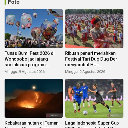
Foto
Tunas Bumi Fest 2026 di
Ribuan penari meriahkan
Wonosobo jadi ajang
Festival Tari Dug Dug Der
sosialisasi program
menyambut HUT
pemerintah lewat balon
Kemerdekaan
Minggu, 9 Agustus 2026
Minggu, 9 Agustus 2026
udara
Kebakaran hutan di Taman
Laga Indonesia Super Cup