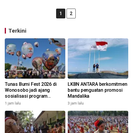
1
2
Terkini
Tunas Bumi Fest 2026 di
LKBN ANTARA berkomitmen
Wonosobo jadi ajang
bantu penguatan promosi
sosialisasi program
Mandalika
pemerintah lewat balon
1 jam lalu
3 jam lalu
udara