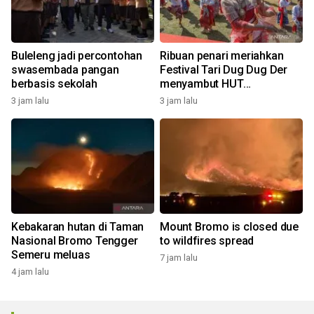
Buleleng jadi percontohan
Ribuan penari meriahkan
swasembada pangan
Festival Tari Dug Dug Der
berbasis sekolah
menyambut HUT
Kemerdekaan
3 jam lalu
3 jam lalu
Kebakaran hutan di Taman
Mount Bromo is closed due
Nasional Bromo Tengger
to wildfires spread
Semeru meluas
7 jam lalu
4 jam lalu