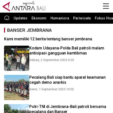
Updates
Ekonomi
Humaniora
Pariwisata
Fokus Hoa
BANSER JEMBRANA
Kami memiliki 12 berita tentang banser jembrana.
Kodam Udayana-Polda Bali patroli malam
antisipasi gangguan kamtibmas
Selasa, 2 September 2025 6:05
Pecalang Bali siap bantu aparat keamanan
cegah demo anarkis
Senin, 1 September 2025 10:02
Polri-TNI di Jembrana-Bali patroli bersama
pecalang dan Banser