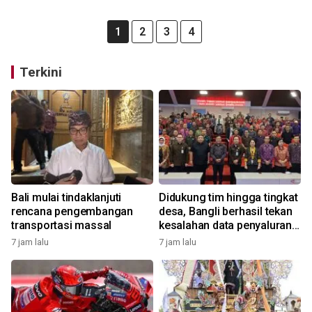
1
2
3
4
Terkini
Bali mulai tindaklanjuti
Didukung tim hingga tingkat
rencana pengembangan
desa, Bangli berhasil tekan
transportasi massal
kesalahan data penyaluran
bansos
7 jam lalu
7 jam lalu