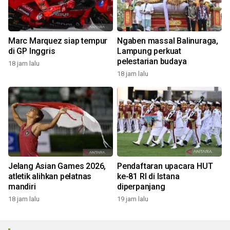
Marc Marquez siap tempur
Ngaben massal Balinuraga,
di GP Inggris
Lampung perkuat
pelestarian budaya
18 jam lalu
18 jam lalu
Jelang Asian Games 2026,
Pendaftaran upacara HUT
atletik alihkan pelatnas
ke-81 RI di Istana
mandiri
diperpanjang
18 jam lalu
19 jam lalu