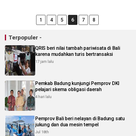
1
4
5
6
7
8
Terpopuler -
QRIS beri nilai tambah pariwisata di Bali
karena mudahkan turis bertransaksi
17 jam lalu
Pemkab Badung kunjungi Pemprov DKI
pelajari skema obligasi daerah
4 hari lalu
Pemprov Bali beri nelayan di Badung satu
jukung dan dua mesin tempel
Jul 18th