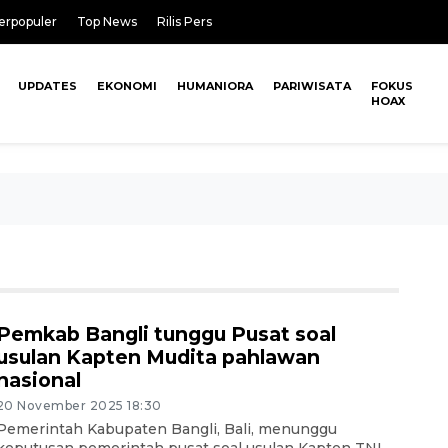
erpopuler
Top News
Rilis Pers
UPDATES
EKONOMI
HUMANIORA
PARIWISATA
FOKUS
HOAX
Pemkab Bangli tunggu Pusat soal
usulan Kapten Mudita pahlawan
nasional
20 November 2025 18:30
Pemerintah Kabupaten Bangli, Bali, menunggu