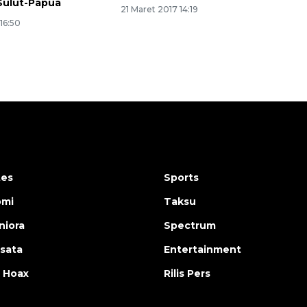
Sulut-Papua
21 Maret 2017 14:19
 16:50
tes
Sports
omi
Taksu
iora
Spectrum
isata
Entertainment
 Hoax
Rilis Pers