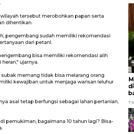
.
di wilayah tersebut merobohkan papan serta
n dihentikan.
oleh, pengembang sudah memiliki rekomendasi
ertanyaan dari petani.
a pengembang bisa memiliki rekomendasi alih
heran," ujarnya.
 subak memang tidak bisa melarang orang
M
iliki kewajiban untuk menjaga warisan leluhur
d
b
ya asal tetap berfungsi sebagai lahan pertanian,
7 A
jadi pemukiman, bagaimana 10 tahun lagi? Bisa-
a.