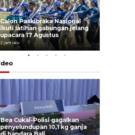
Calon Paskibraka Nasional
Sejumlah
ikuti latihan gabungan jelang
penutupa
upacara 17 Agustus
2026
2 jam lalu
7 Agustus 202
ideo
Bea Cukai-Polisi gagalkan
Pemerint
penyelundupan 10,1 kg ganja
pasar jen
di bandara Bali
internasi