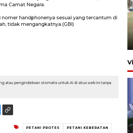
ama Camat Negara.
nomer handphonenya sesuai yang tercantum di
Pemerintah tunda pungutan
h, tidak mengangkatnya.(GBI)
pajak pedagang melalui
aplikasi belanja daring
6 Agustus 2026 16:45
V
g atau pengindeksan otomatis untuk AI di situs web ini tanpa
Polisi tetapkan lima tersangka
pengeroyokan maling ayam di
PETANI PROTES
PETANI KEBERATAN
Tabanan