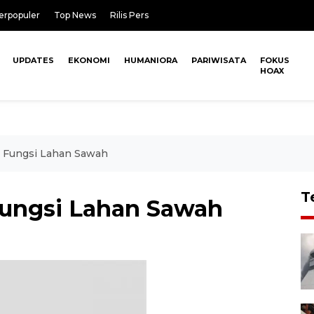
erpopuler
Top News
Rilis Pers
UPDATES
EKONOMI
HUMANIORA
PARIWISATA
FOKUS
HOAX
h Fungsi Lahan Sawah
T
 Fungsi Lahan Sawah