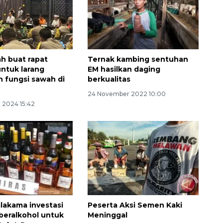
h buat rapat
Ternak kambing sentuhan
untuk larang
EM hasilkan daging
 fungsi sawah di
berkualitas
24 November 2022 10:00
 2024 15:42
160 ribu sambungan baru
jaringan gas 2026
2026-08-07 18:00:00
lakama investasi
Peserta Aksi Semen Kaki
eralkohol untuk
Meninggal