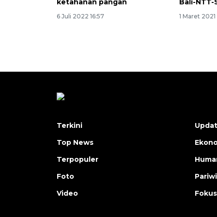
ketahanan pangan
Bali-NTT-
6 Juli 2022 16:57
1 Maret 2021
Terkini
Upda
Top News
Ekon
Terpopuler
Human
Foto
Pariw
Video
Fokus