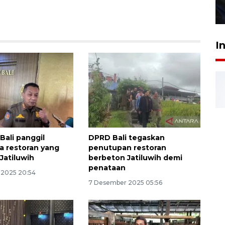
27 Juli 2026 22:32
I
Bali panggil
DPRD Bali tegaskan
 restoran yang
penutupan restoran
 Jatiluwih
berbeton Jatiluwih demi
penataan
 2025 20:54
7 Desember 2025 05:56