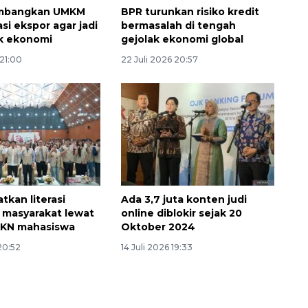
kembangkan UMKM
BPR turunkan risiko kredit
si ekspor agar jadi
bermasalah di tengah
k ekonomi
gejolak ekonomi global
 21:00
22 Juli 2026 20:57
tkan literasi
Ada 3,7 juta konten judi
masyarakat lewat
online diblokir sejak 20
KKN mahasiswa
Oktober 2024
 20:52
14 Juli 2026 19:33