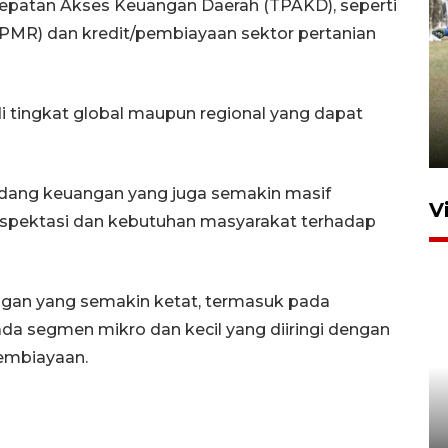
patan Akses Keuangan Daerah (TPAKD), seperti
/PMR) dan kredit/pembiayaan sektor pertanian
Pemerintah tunda pungutan
pajak pedagang melalui
 tingkat global maupun regional yang dapat
aplikasi belanja daring
6 Agustus 2026 16:45
idang keuangan yang juga semakin masif
V
kspektasi dan kebutuhan masyarakat terhadap
gan yang semakin ketat, termasuk pada
da segmen mikro dan kecil yang diiringi dengan
pembiayaan.
Polisi tetapkan lima tersangka
pengeroyokan maling ayam di
Tabanan