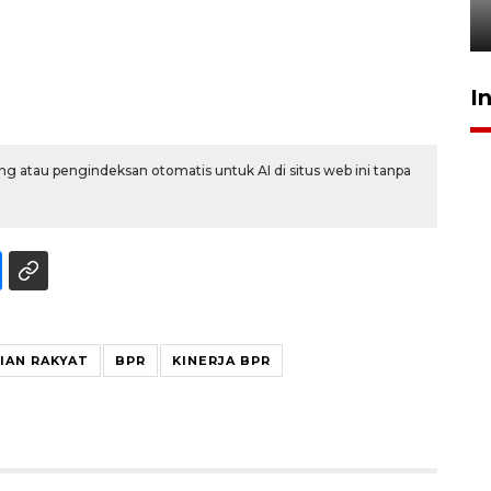
27 Juli 2026 22:32
I
g atau pengindeksan otomatis untuk AI di situs web ini tanpa
IAN RAKYAT
BPR
KINERJA BPR