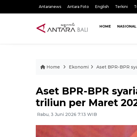
Antaranews
Antara Foto
English
Terkini
T
HOME
NASIONAL
Home
Ekonomi
Aset BPR-BPR sya
Aset BPR-BPR syar
triliun per Maret 20
Rabu, 3 Juni 2026 7:13 WIB