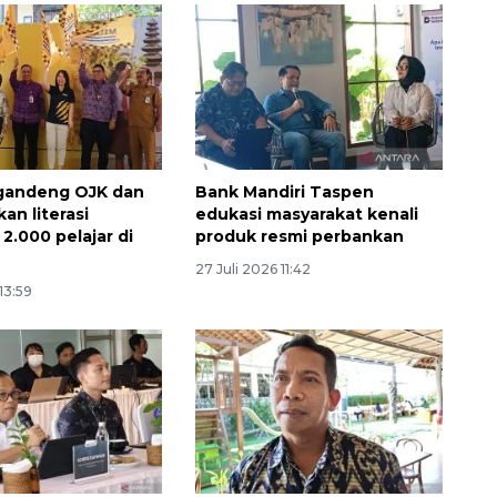
gandeng OJK dan
Bank Mandiri Taspen
kan literasi
edukasi masyarakat kenali
2.000 pelajar di
produk resmi perbankan
27 Juli 2026 11:42
160 ribu sambungan baru
13:59
jaringan gas 2026
2026-08-07 18:00:00