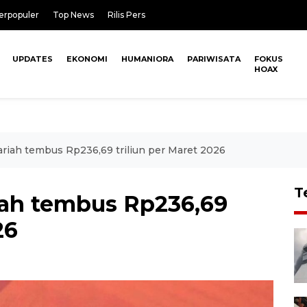
erpopuler
Top News
Rilis Pers
UPDATES
EKONOMI
HUMANIORA
PARIWISATA
FOKUS
HOAX
riah tembus Rp236,69 triliun per Maret 2026
T
iah tembus Rp236,69
26