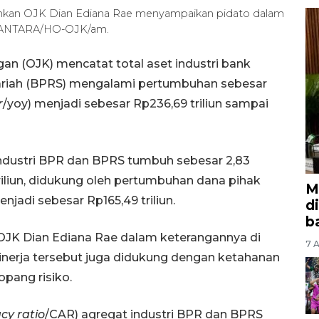
bankan OJK Dian Ediana Rae menyampaikan pidato dalam
6). ANTARA/HO-OJK/am.
an (OJK) mencatat total aset industri bank
ariah (BPRS) mengalami pertumbuhan sebesar
r
/yoy) menjadi sebesar Rp236,69 triliun sampai
ndustri BPR dan BPRS tumbuh sebesar 2,83
riliun, didukung oleh pertumbuhan dana pihak
M
njadi sebesar Rp165,49 triliun.
d
b
JK Dian Ediana Rae dalam keterangannya di
7 A
inerja tersebut juga didukung dengan ketahanan
pang risiko.
cy ratio
/CAR) agregat industri BPR dan BPRS