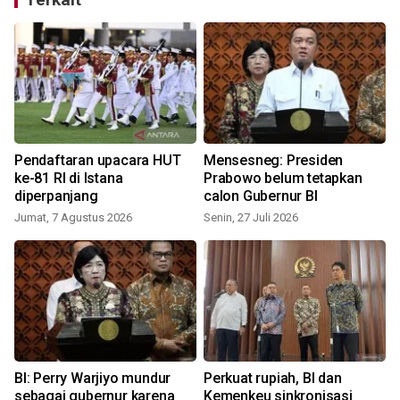
Pendaftaran upacara HUT
Mensesneg: Presiden
ke-81 RI di Istana
Prabowo belum tetapkan
diperpanjang
calon Gubernur BI
R
Jumat, 7 Agustus 2026
Senin, 27 Juli 2026
BI: Perry Warjiyo mundur
Perkuat rupiah, BI dan
sebagai gubernur karena
Kemenkeu sinkronisasi