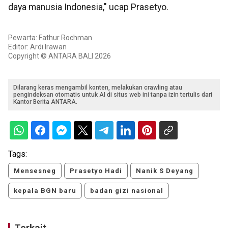
daya manusia Indonesia," ucap Prasetyo.
Pewarta: Fathur Rochman
Editor: Ardi Irawan
Copyright © ANTARA BALI 2026
Dilarang keras mengambil konten, melakukan crawling atau
pengindeksan otomatis untuk AI di situs web ini tanpa izin tertulis dari
Kantor Berita ANTARA.
Tags:
Mensesneg
Prasetyo Hadi
Nanik S Deyang
kepala BGN baru
badan gizi nasional
Terkait