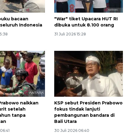
 buku bacaan
"War" tiket Upacara HUT RI
 seluruh Indonesia
dibuka untuk 8.100 orang
15:38
31 Juli 2026 15:28
Memberantas kejahatan
jalanan Jakarta
2026-08-05 18:00:00
Prabowo naikkan
KSP sebut Presiden Prabowo
urit setelah
fokus tindak lanjuti
ahun tanpa
pembangunan bandara di
ian
Bali Utara
 06:41
30 Juli 2026 06:40