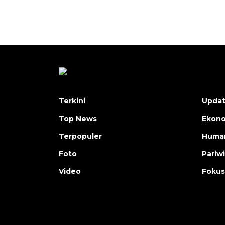
Terkini
Upda
Top News
Ekon
Terpopuler
Human
Foto
Pariw
Video
Fokus