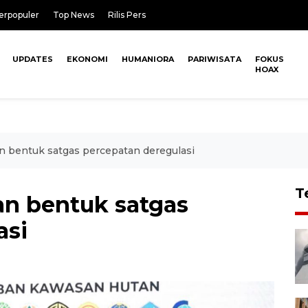
erpopuler
Top News
Rilis Pers
UPDATES
EKONOMI
HUMANIORA
PARIWISATA
FOKUS
HOAX
 bentuk satgas percepatan deregulasi
T
n bentuk satgas
asi