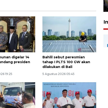
24 Juli 2026 20:25
I
hunan digelar 14
Bahlil sebut peresmian
undang presiden
tahap I PLTS 100 GW akan
dilakukan di Bali
26 19:25
5 Agustus 2026 05:45