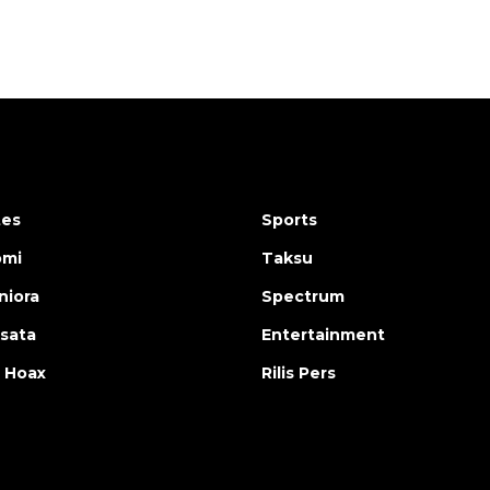
tes
Sports
omi
Taksu
iora
Spectrum
isata
Entertainment
 Hoax
Rilis Pers