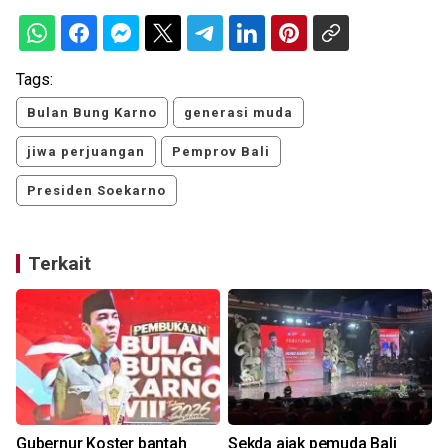
Tags:
Bulan Bung Karno
generasi muda
jiwa perjuangan
Pemprov Bali
Presiden Soekarno
Terkait
Gubernur Koster bantah
Sekda ajak pemuda Bali