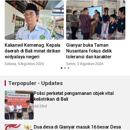
Kakanwil Kemenag: Kepala
Gianyar buka Taman
daerah di Bali minat dirikan
Nusantara fokus didik
widyalaya negeri
toleransi dan karakter
Selasa, 4 Agustus 2026
Senin, 3 Agustus 2026
K
Terpopuler - Updates
Polisi perketat pengamanan objek vital
kelistrikan di Bali
Jul 23rd
Dua desa di Gianyar masuk 16 besar Desa