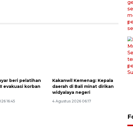
yar beri pelatihan
Kakanwil Kemenag: Kepala
NI evakuasi korban
daerah di Bali minat dirikan
widyalaya negeri
26 16:45
4 Agustus 2026 06:17
F