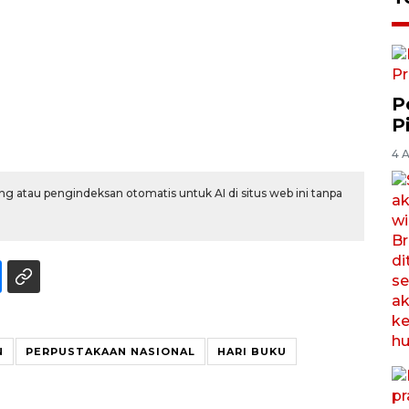
P
P
4 
g atau pengindeksan otomatis untuk AI di situs web ini tanpa
N
PERPUSTAKAAN NASIONAL
HARI BUKU