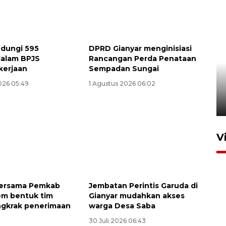
ndungi 595
DPRD Gianyar menginisiasi
dalam BPJS
Rancangan Perda Penataan
Persib Bandung lolos ke final
kerjaan
Sempadan Sungai
setelah kalahkan Persija
026 05:49
1 Agustus 2026 06:02
Jakarta 2-1
4 Agustus 2026 20:10
V
bersama Pemkab
Jembatan Perintis Garuda di
em bentuk tim
Gianyar mudahkan akses
ngkrak penerimaan
warga Desa Saba
30 Juli 2026 06:43