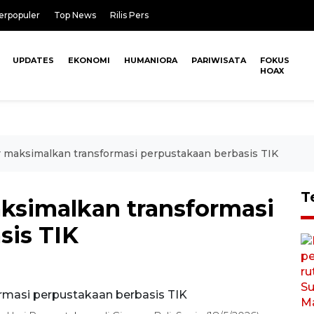
erpopuler
Top News
Rilis Pers
UPDATES
EKONOMI
HUMANIORA
PARIWISATA
FOKUS
HOAX
 maksimalkan transformasi perpustakaan berbasis TIK
T
ksimalkan transformasi
sis TIK