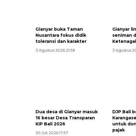
Gianyar buka Taman
Gianyar li
Nusantara fokus didik
seniman 
toleransi dan karakter
Ketenaga
3 Agustus 2026 21:58
3 Agustus 2
Dua desa di Gianyar masuk
DJP Bali 
16 besar Desa Transparan
Karangas
KIP Bali 2026
untuk do
pajak
30 Juli 2026 17:57