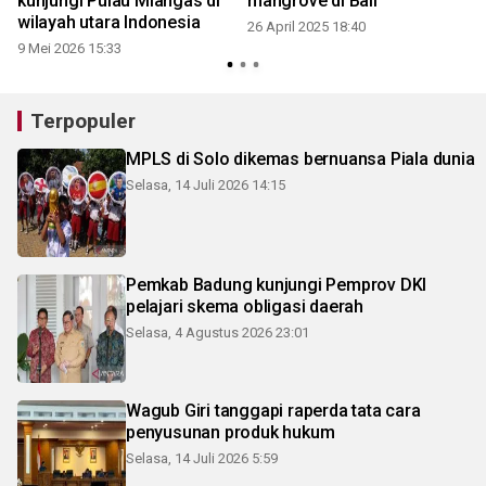
kunjungi Pulau Miangas di
mangrove di Bali
wilayah utara Indonesia
26 April 2025 18:40
9 Mei 2026 15:33
2
Terpopuler
MPLS di Solo dikemas bernuansa Piala dunia
Selasa, 14 Juli 2026 14:15
Pemkab Badung kunjungi Pemprov DKI
pelajari skema obligasi daerah
Selasa, 4 Agustus 2026 23:01
Wagub Giri tanggapi raperda tata cara
penyusunan produk hukum
Selasa, 14 Juli 2026 5:59