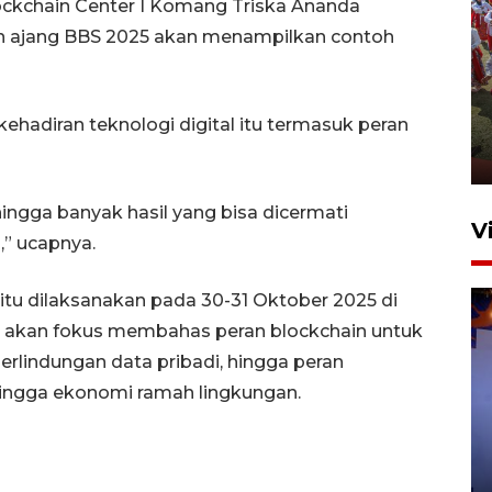
Blockchain Center I Komang Triska Ananda
an ajang BBS 2025 akan menampilkan contoh
Sejumlah musisi meriahkan
penutupan Piala Presiden
adiran teknologi digital itu termasuk peran
2026
7 Agustus 2026 10:46
ingga banyak hasil yang bisa dicermati
V
” ucapnya.
tu dilaksanakan pada 30-31 Oktober 2025 di
 akan fokus membahas peran blockchain untuk
erlindungan data pribadi, hingga peran
ingga ekonomi ramah lingkungan.
Bea Cukai sita 19 ribu botol
miras berpita cukai palsu di
Bali