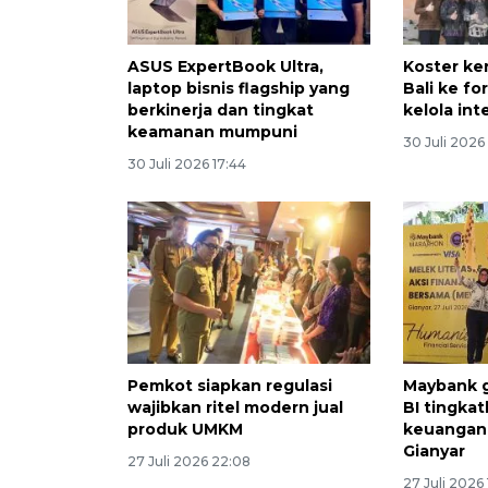
ASUS ExpertBook Ultra,
Koster ke
laptop bisnis flagship yang
Bali ke f
berkinerja dan tingkat
kelola int
keamanan mumpuni
30 Juli 2026
30 Juli 2026 17:44
Pemkot siapkan regulasi
Maybank 
wajibkan ritel modern jual
BI tingkat
produk UMKM
keuangan 
Gianyar
27 Juli 2026 22:08
27 Juli 2026 