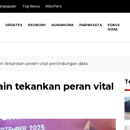
erpopuler
Top News
Rilis Pers
UPDATES
EKONOMI
HUMANIORA
PARIWISATA
FOKUS
HOAX
n tekankan peran vital perlindungan data
T
in tekankan peran vital