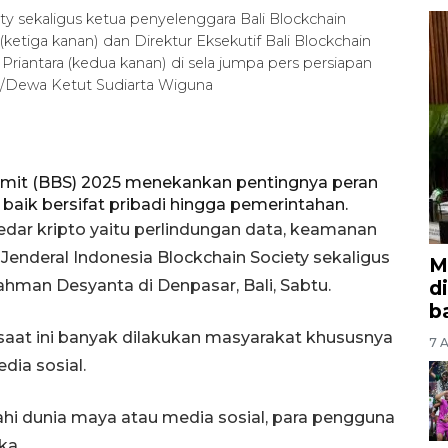
ety sekaligus ketua penyelenggara Bali Blockchain
tiga kanan) dan Direktur Eksekutif Bali Blockchain
Priantara (kedua kanan) di sela jumpa pers persiapan
A/Dewa Ketut Sudiarta Wiguna
ummit (BBS) 2025 menekankan pentingnya peran
 baik bersifat pribadi hingga pemerintahan.
kedar kripto yaitu perlindungan data, keamanan
s Jenderal Indonesia Blockchain Society sekaligus
M
hman Desyanta di Denpasar, Bali, Sabtu.
d
b
saat ini banyak dilakukan masyarakat khususnya
7 A
dia sosial.
jahi dunia maya atau media sosial, para pengguna
ka.