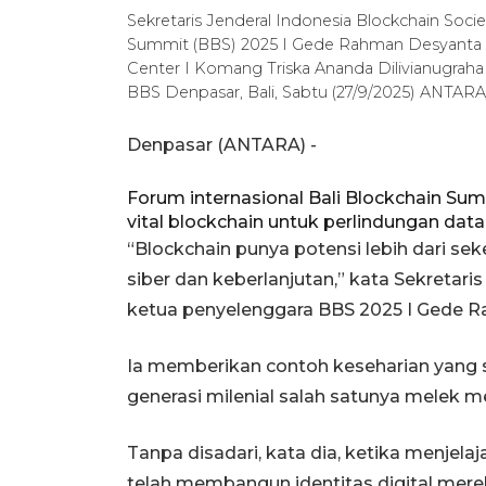
Sekretaris Jenderal Indonesia Blockchain Soci
Summit (BBS) 2025 I Gede Rahman Desyanta (ke
Center I Komang Triska Ananda Dilivianugraha 
BBS Denpasar, Bali, Sabtu (27/9/2025) ANTAR
Denpasar (ANTARA) -
Forum internasional Bali Blockchain S
vital blockchain untuk perlindungan data
“Blockchain punya potensi lebih dari se
siber dan keberlanjutan,” kata Sekretari
ketua penyelenggara BBS 2025 I Gede Ra
Ia memberikan contoh keseharian yang 
generasi milenial salah satunya melek me
Tanpa disadari, kata dia, ketika menjela
telah membangun identitas digital mere