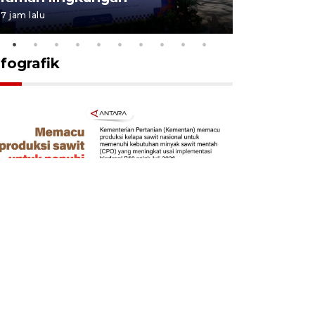
7 jam lalu
7 Agustus 202
nfografik