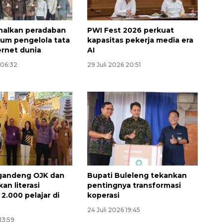
nalkan peradaban
PWI Fest 2026 perkuat
orum pengelola tata
kapasitas pekerja media era
ernet dunia
AI
 06:32
29 Juli 2026 20:51
gandeng OJK dan
Bupati Buleleng tekankan
kan literasi
pentingnya transformasi
2.000 pelajar di
koperasi
24 Juli 2026 19:45
13:59