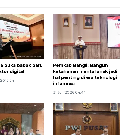
dia buka babak baru
Pemkab Bangli: Bangun
ktor digital
ketahanan mental anak jadi
hal penting di era teknologi
26 15:54
informasi
SPHP jaga harga beras
31 Juli 2026 04:44
2026-08-08 06:00:00