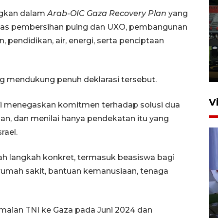
ngkan dalam
Arab-OIC Gaza Recovery Plan
yang
Tiga matra TNI unjuk
oritas pembersihan puing dan UXO, pembangunan
kemampuan tempur Perisai
pendidikan, air, energi, serta penciptaan
Trisila Nusantara dalam
latihan di Kepri
5 Agustus 2026 16:28
ng mendukung penuh deklarasi tersebut.
V
li menegaskan komitmen terhadap solusi dua
an, dan menilai hanya pendekatan itu yang
rael.
ah langkah konkret, termasuk beasiswa bagi
rumah sakit, bantuan kemanusiaan, tenaga
Polisi tetapkan lima tersangka
pengeroyokan maling ayam di
maian TNI ke Gaza pada Juni 2024 dan
Tabanan