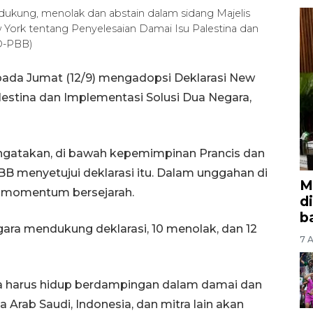
ukung, menolak dan abstain dalam sidang Majelis
ork tentang Penyelesaian Damai Isu Palestina dan
O-PBB)
ada Jumat (12/9) mengadopsi Deklarasi New
lestina dan Implementasi Solusi Dua Negara,
gatakan, di bawah kepemimpinan Prancis dan
BB menyetujui deklarasi itu. Dalam unggahan di
M
ai momentum bersejarah.
d
b
ra mendukung deklarasi, 10 menolak, dan 12
7 A
a harus hidup berdampingan dalam damai dan
Arab Saudi, Indonesia, dan mitra lain akan