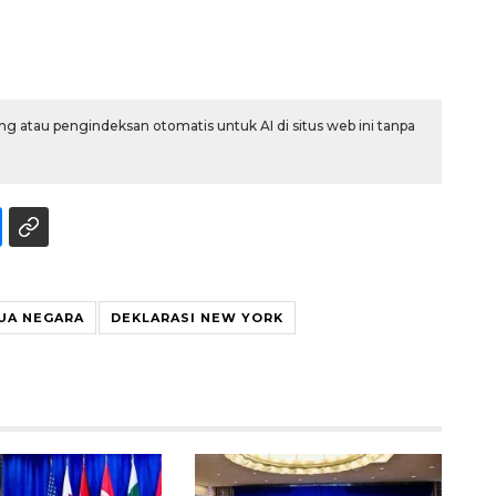
g atau pengindeksan otomatis untuk AI di situs web ini tanpa
160 ribu sambungan baru
jaringan gas 2026
UA NEGARA
DEKLARASI NEW YORK
2026-08-07 18:00:00