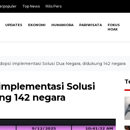
erpopuler
Top News
Rilis Pers
UPDATES
EKONOMI
HUMANIORA
PARIWISATA
FOKUS
HOAX
dopsi implementasi Solusi Dua Negara, didukung 142 negara
T
implementasi Solusi
ng 142 negara