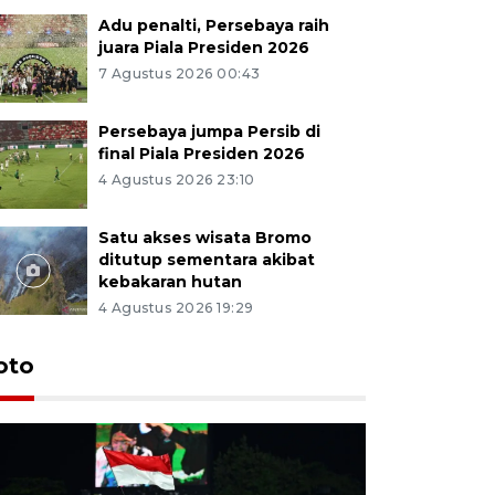
Adu penalti, Persebaya raih
juara Piala Presiden 2026
7 Agustus 2026 00:43
Persebaya jumpa Persib di
final Piala Presiden 2026
4 Agustus 2026 23:10
Satu akses wisata Bromo
ditutup sementara akibat
kebakaran hutan
4 Agustus 2026 19:29
Persebaya
oto
Presiden
pinalti l
7 Agustus 202