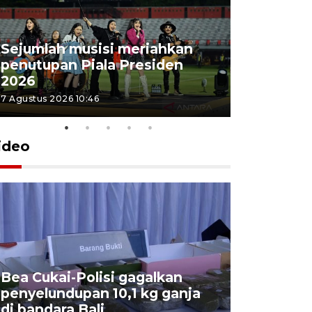
Sejumlah musisi meriahkan
penutupan Piala Presiden
2026
7 Agustus 2026 10:46
ideo
Bea Cukai-Polisi gagalkan
Pemerint
penyelundupan 10,1 kg ganja
pasar jen
di bandara Bali
internasi