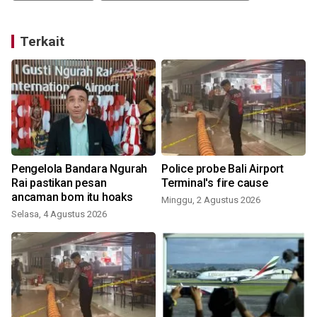
Terkait
Pengelola Bandara Ngurah
Police probe Bali Airport
Rai pastikan pesan
Terminal's fire cause
ancaman bom itu hoaks
Minggu, 2 Agustus 2026
Selasa, 4 Agustus 2026
J