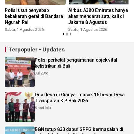
Polisi usut penyebab
Airbus A380 Emirates hanya
kebakaran gerai di Bandara
akan mendarat satu kali di
Ngurah Rai
Jakarta 8 Agustus
Sabtu, 1 Agustus 2026
Sabtu, 1 Agustus 2026
J
Terpopuler - Updates
Polisi perketat pengamanan objek vital
kelistrikan di Bali
Jul 23rd
Dua desa di Gianyar masuk 16 besar Desa
Transparan KIP Bali 2026
6 hari lalu
BGN tutup 833 dapur SPPG bermasalah di