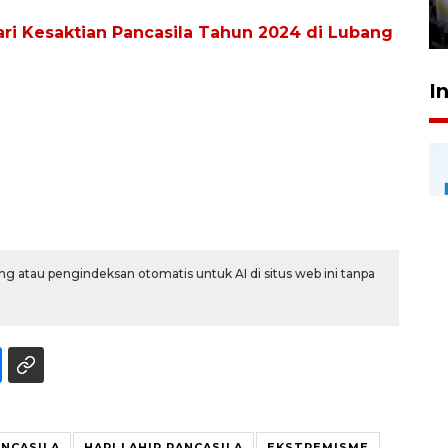
24 Juli 2026 20:25
ari Kesaktian Pancasila Tahun 2024 di Lubang
I
g atau pengindeksan otomatis untuk AI di situs web ini tanpa
ANCASILA
HARI LAHIR PANCASILA
EKSTREMISME