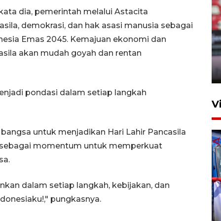
ta dia, pemerintah melalui Astacita
ila, demokrasi, dan hak asasi manusia sebagai
Persib Bandung lolos ke final
donesia Emas 2045. Kemajuan ekonomi dan
setelah kalahkan Persija
asila akan mudah goyah dan rentan
Jakarta 2-1
4 Agustus 2026 20:10
menjadi pondasi dalam setiap langkah
V
 bangsa untuk menjadikan Hari Lahir Pancasila
pi sebagai momentum untuk memperkuat
sa.
lankan dalam setiap langkah, kebijakan, dan
Apresiasi Desak Made,
ndonesiaku!," pungkasnya.
Pemprov Bali siapkan wall
standar internasional