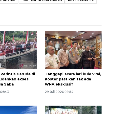
Memberantas kejahatan
jalanan Jakarta
Perintis Garuda di
Tanggapi acara lari bule viral,
mudahkan akses
Koster pastikan tak ada
2026-08-05 18:00:00
sa Saba
WNA eksklusif
 06:43
29 Juli 2026 09:54