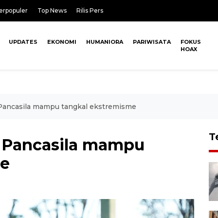
erpopuler
Top News
Rilis Pers
UPDATES
EKONOMI
HUMANIORA
PARIWISATA
FOKUS
HOAX
 Pancasila mampu tangkal ekstremisme
T
i Pancasila mampu
me