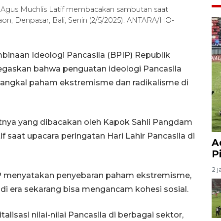
 Agus Muchlis Latif membacakan sambutan saat
paon, Denpasar, Bali, Senin (2/5/2025). ANTARA/HO-
inaan Ideologi Pancasila (BPIP) Republik
egaskan bahwa penguatan ideologi Pancasila
angkal paham ekstremisme dan radikalisme di
tnya yang dibacakan oleh Kapok Sahli Pangdam
f saat upacara peringatan Hari Lahir Pancasila di
A
P
2 j
IP menyatakan penyebaran paham ekstremisme,
si di era sekarang bisa mengancam kohesi sosial.
alisasi nilai-nilai Pancasila di berbagai sektor,