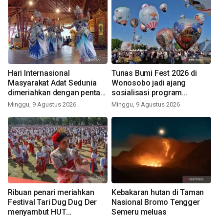
Hari Internasional
Tunas Bumi Fest 2026 di
Masyarakat Adat Sedunia
Wonosobo jadi ajang
dimeriahkan dengan pentas
sosialisasi program
seni budaya Bali
pemerintah lewat balon
Minggu, 9 Agustus 2026
Minggu, 9 Agustus 2026
udara
Ribuan penari meriahkan
Kebakaran hutan di Taman
Festival Tari Dug Dug Der
Nasional Bromo Tengger
menyambut HUT
Semeru meluas