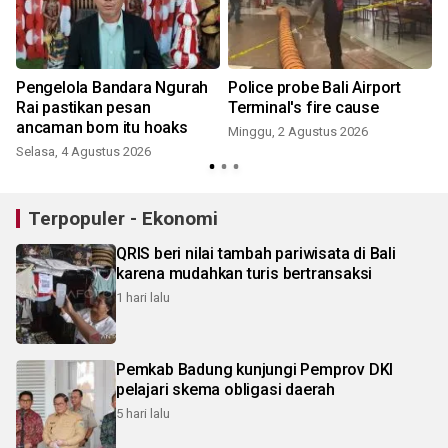
Pengelola Bandara Ngurah
Police probe Bali Airport
Rai pastikan pesan
Terminal's fire cause
ancaman bom itu hoaks
Minggu, 2 Agustus 2026
Selasa, 4 Agustus 2026
J
Terpopuler - Ekonomi
QRIS beri nilai tambah pariwisata di Bali
karena mudahkan turis bertransaksi
1 hari lalu
Pemkab Badung kunjungi Pemprov DKI
pelajari skema obligasi daerah
5 hari lalu