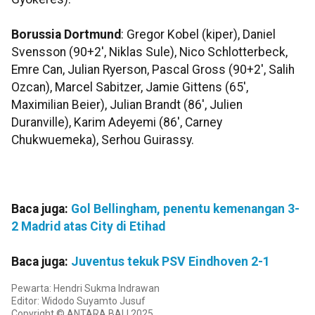
Borussia Dortmund
: Gregor Kobel (kiper), Daniel
Svensson (90+2', Niklas Sule), Nico Schlotterbeck,
Emre Can, Julian Ryerson, Pascal Gross (90+2', Salih
Ozcan), Marcel Sabitzer, Jamie Gittens (65',
Maximilian Beier), Julian Brandt (86', Julien
Duranville), Karim Adeyemi (86', Carney
Chukwuemeka), Serhou Guirassy.
Baca juga:
Gol Bellingham, penentu kemenangan 3-
2 Madrid atas City di Etihad
Baca juga:
Juventus tekuk PSV Eindhoven 2-1
Pewarta: Hendri Sukma Indrawan
Editor: Widodo Suyamto Jusuf
Copyright © ANTARA BALI 2025