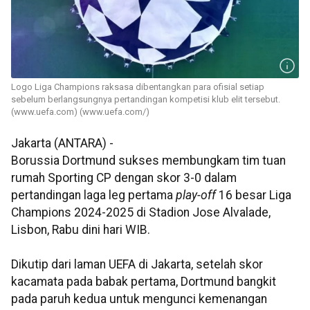
Logo Liga Champions raksasa dibentangkan para ofisial setiap
sebelum berlangsungnya pertandingan kompetisi klub elit tersebut.
(www.uefa.com) (www.uefa.com/)
Jakarta (ANTARA) -
Borussia Dortmund sukses membungkam tim tuan
rumah Sporting CP dengan skor 3-0 dalam
pertandingan laga leg pertama
play-off
16 besar Liga
Champions 2024-2025 di Stadion Jose Alvalade,
Lisbon, Rabu dini hari WIB.
Dikutip dari laman UEFA di Jakarta, setelah skor
kacamata pada babak pertama, Dortmund bangkit
pada paruh kedua untuk mengunci kemenangan