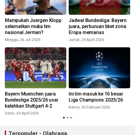
Mampukah Juergen Klopp
Jadwal Bundesliga: Bayern
selamatkan muka tim
juara, perburuan tiket zona
nasional Jerman?
Eropa memanas
Minggu, 26 Juli 2026
Jumat, 24 April 2026
R
Bayern Muenchen juara
Ini tim masuk ke 16 besar
Bundesliga 2025/26 usai
Liga Champions 2025/26
kalahkan Stuttgart 4-2
Kamis, 26 Februari 2026
Senin, 20 April 2026
S
Terpopuler - Olahraga