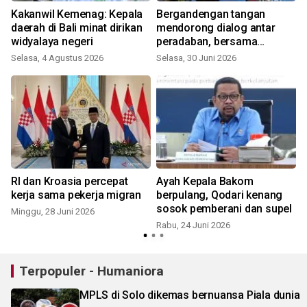
Kakanwil Kemenag: Kepala
Bergandengan tangan
daerah di Bali minat dirikan
mendorong dialog antar
widyalaya negeri
peradaban, bersama
mewujudkan komunitas
Selasa, 4 Agustus 2026
Selasa, 30 Juni 2026
R
senasib sepenanggungan
RI dan Kroasia percepat
Ayah Kepala Bakom
kerja sama pekerja migran
berpulang, Qodari kenang
sosok pemberani dan supel
Minggu, 28 Juni 2026
S
Rabu, 24 Juni 2026
Terpopuler - Humaniora
MPLS di Solo dikemas bernuansa Piala dunia