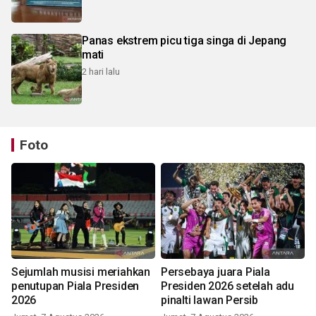
Panas ekstrem picu tiga singa di Jepang
mati
2 hari lalu
Foto
Sejumlah musisi meriahkan
Persebaya juara Piala
penutupan Piala Presiden
Presiden 2026 setelah adu
2026
pinalti lawan Persib