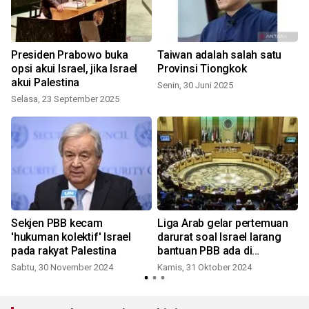
t
Presiden Prabowo buka
Taiwan adalah salah satu
opsi akui Israel, jika Israel
Provinsi Tiongkok
akui Palestina
Senin, 30 Juni 2025
Selasa, 23 September 2025
Sekjen PBB kecam
Liga Arab gelar pertemuan
'hukuman kolektif' Israel
darurat soal Israel larang
pada rakyat Palestina
bantuan PBB ada di
Palestina
Sabtu, 30 November 2024
Kamis, 31 Oktober 2024
J