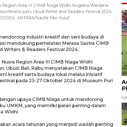
ra Region Area III CIMB Niaga Widhi Nugraha Wardana
konferensi pers Ubud Writer and Readers Festival 2024
10/2024). ANTARA/Naufal Fikri Yusuf
endorong industri kreatif dan seni budaya di
sipasi mendukung perhelatan Merasa Sastra CIMB
 Writers & Readers Festival 2024.
 Nusra Region Area III CIMB Niaga Widhi
n, Ubud, Bali, Rabu menyatakan CIMB Niaga
eatif serta budaya lokal melalui inisiatif
 Festival pada 23-27 Oktober 2024 di Museum Puri
A
P
1 j
n dengan upaya CIMB Niaga untuk mendorong
elaku UMKM, yang memiliki peran penting dalam
a Widhi.
pakan acara tahunan yang menjadi wadah penting