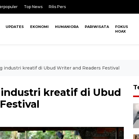
erpopuler
Top News
Rilis Pers
UPDATES
EKONOMI
HUMANIORA
PARIWISATA
FOKUS
HOAX
 industri kreatif di Ubud Writer and Readers Festival
T
ndustri kreatif di Ubud
Festival