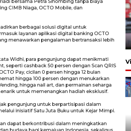
riadi bersama Petra Sihombing tanpa biaya
king CIMB Niaga, OCTO Mobile, dan
Persib Bandung lolos ke final
setelah kalahkan Persija
dirkan berbagai solusi digital untuk
masuk layanan aplikasi digital banking OCTO
Jakarta 2-1
ang menawarkan pengalaman bertransaksi lebih
4 Agustus 2026 20:10
ata Widhi, para pengunjung dapat menikmati
V
nt, seperti cashback 50 persen dengan Scan QRIS
TO Pay, cicilan 0 persen hingga 12 bulan
 hemat hingga 100 persen dengan menukarkan
ending, hingga nail art, dan permainan seharga
 menarik untuk memenangkan hadiah eksklusif.
jak pengunjung untuk berpartisipasi dalam
lalui inisiatif Satu Juta Buku untuk Kejar Mimpi.
Apresiasi Desak Made,
Pemprov Bali siapkan wall
an dapat berkontribusi dalam meningkatkan
standar internasional
, dan budaya bagi kemajuan Indonesia, sekaligus