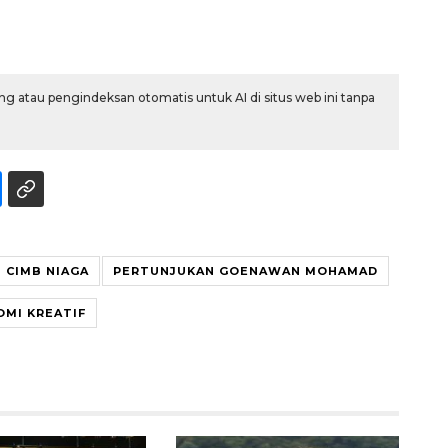
g atau pengindeksan otomatis untuk AI di situs web ini tanpa
Memberantas kejahatan
CIMB NIAGA
PERTUNJUKAN GOENAWAN MOHAMAD
jalanan Jakarta
2026-08-05 18:00:00
MI KREATIF