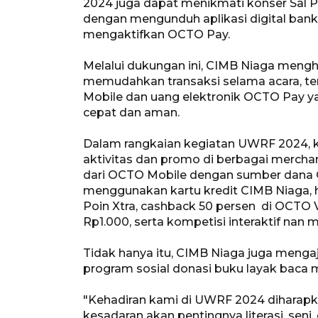
2024 juga dapat menikmati konser Sal P
dengan mengunduh aplikasi digital ban
mengaktifkan OCTO Pay.
Melalui dukungan ini, CIMB Niaga mengha
memudahkan transaksi selama acara, ter
Mobile dan uang elektronik OCTO Pay y
cepat dan aman.
Dalam rangkaian kegiatan UWRF 2024, k
aktivitas dan promo di berbagai mercha
dari OCTO Mobile dengan sumber dana OC
menggunakan kartu kredit CIMB Niaga,
Poin Xtra, cashback 50 persen di OCTO V
Rp1.000, serta kompetisi interaktif nan
Tidak hanya itu, CIMB Niaga juga menga
program sosial donasi buku layak baca me
"Kehadiran kami di UWRF 2024 diharapk
kesadaran akan pentingnya literasi, seni