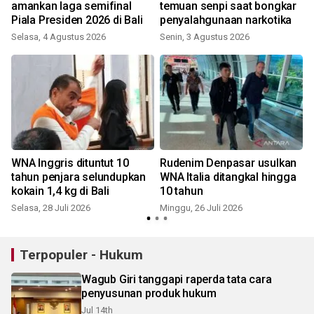
amankan laga semifinal
temuan senpi saat bongkar
Piala Presiden 2026 di Bali
penyalahgunaan narkotika
Selasa, 4 Agustus 2026
Senin, 3 Agustus 2026
J
h
WNA Inggris dituntut 10
Rudenim Denpasar usulkan
r
tahun penjara selundupkan
WNA Italia ditangkal hingga
kokain 1,4 kg di Bali
10 tahun
Selasa, 28 Juli 2026
Minggu, 26 Juli 2026
J
Terpopuler - Hukum
Wagub Giri tanggapi raperda tata cara
penyusunan produk hukum
Jul 14th