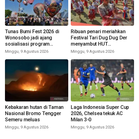
Tunas Bumi Fest 2026 di
Ribuan penari meriahkan
Wonosobo jadi ajang
Festival Tari Dug Dug Der
sosialisasi program
menyambut HUT
pemerintah lewat balon
Kemerdekaan
Minggu, 9 Agustus 2026
Minggu, 9 Agustus 2026
udara
Kebakaran hutan di Taman
Laga Indonesia Super Cup
Nasional Bromo Tengger
2026, Chelsea tekuk AC
Semeru meluas
Milan 3-0
Minggu, 9 Agustus 2026
Minggu, 9 Agustus 2026