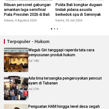
Ribuan personel gabungan
Polda Bali bongkar dugaan
amankan laga semifinal
tindak pidana asusila
Piala Presiden 2026 di Bali
berkedok spa di Seminyak
Selasa, 4 Agustus 2026
Kamis, 30 Juli 2026
S
Terpopuler - Hukum
Wagub Giri tanggapi raperda tata cara
penyusunan produk hukum
Jul 14th
Ada lima tersangka pengeroyokan pencuri
ayam di Tabanan
Jul 27th
Penguatan HAM hingga level desa cegah