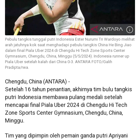
Pebulu tangkis tunggal putri Indonesia Ester Nurumi Tri Wardoyo melihat
arah jatuhnya kok saat menghadapi pebulu tangkis China He Bing Jiao
dalam final Piala Uber 2024 di Chengdu Hi Tech Zone Sports Center
Gymnasium, Chengdu, China, Minggu (5/5/2024). Indonesia runner up
Piala Uber setelah kalah dari China 0-3. ANTARA FOTO/Galih
Pradipta/rwa.
Chengdu, China (ANTARA) -
Setelah 16 tahun penantian, akhirnya tim bulu tangkis
putri Indonesia membawa pulang medali setelah
mencapai final Piala Uber 2024 di Chengdu Hi Tech
Zone Sports Center Gymnasium, Chengdu, China,
Minggu.
Tim yang dipimpin oleh pemain ganda putri Apriyani