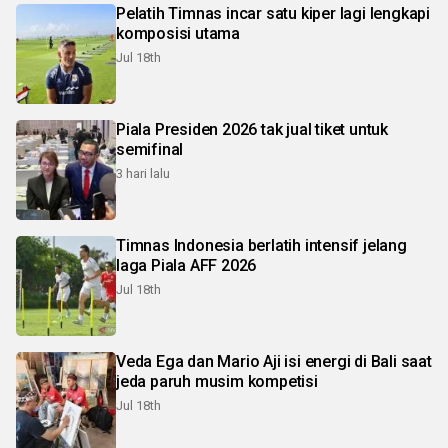
Pelatih Timnas incar satu kiper lagi lengkapi
komposisi utama
Jul 18th
Piala Presiden 2026 tak jual tiket untuk
semifinal
3 hari lalu
Timnas Indonesia berlatih intensif jelang
laga Piala AFF 2026
Jul 18th
Veda Ega dan Mario Aji isi energi di Bali saat
jeda paruh musim kompetisi
Jul 18th