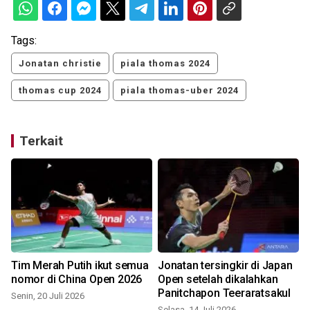
Tags:
Jonatan christie
piala thomas 2024
thomas cup 2024
piala thomas-uber 2024
Terkait
Tim Merah Putih ikut semua
Jonatan tersingkir di Japan
nomor di China Open 2026
Open setelah dikalahkan
Panitchapon Teeraratsakul
Senin, 20 Juli 2026
Selasa, 14 Juli 2026
S