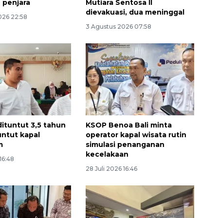
 penjara
Mutiara Sentosa II
dievakuasi, dua meninggal
026 22:58
3 Agustus 2026 07:58
ituntut 3,5 tahun
KSOP Benoa Bali minta
Memberantas kejahatan
untut kapal
operator kapal wisata rutin
jalanan Jakarta
m
simulasi penanganan
2026-08-05 18:00:00
kecelakaan
16:48
28 Juli 2026 16:46