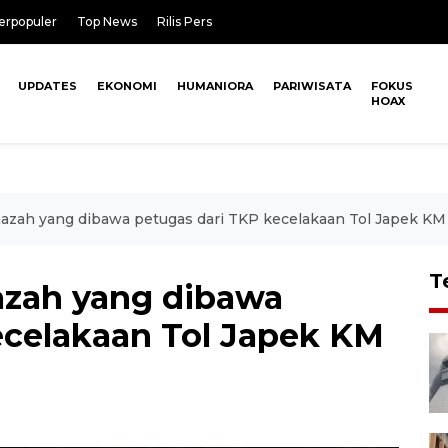
erpopuler
Top News
Rilis Pers
UPDATES
EKONOMI
HUMANIORA
PARIWISATA
FOKUS
HOAX
nazah yang dibawa petugas dari TKP kecelakaan Tol Japek KM
T
azah yang dibawa
ecelakaan Tol Japek KM