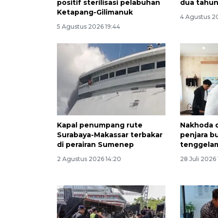
positif sterilisasi pelabuhan
dua tahun
Ketapang-Gilimanuk
4 Agustus 2
5 Agustus 2026 19:44
Kapal penumpang rute
Nakhoda d
Surabaya-Makassar terbakar
penjara b
di perairan Sumenep
tenggela
2 Agustus 2026 14:20
28 Juli 2026 