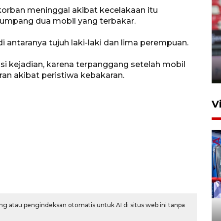
korban meninggal akibat kecelakaan itu
umpang dua mobil yang terbakar.
Persib Bandung lolos ke final
i antaranya tujuh laki-laki dan lima perempuan.
setelah kalahkan Persija
Jakarta 2-1
si kejadian, karena terpanggang setelah mobil
4 Agustus 2026 20:10
n akibat peristiwa kebakaran.
V
Apresiasi Desak Made,
g atau pengindeksan otomatis untuk AI di situs web ini tanpa
Pemprov Bali siapkan wall
standar internasional