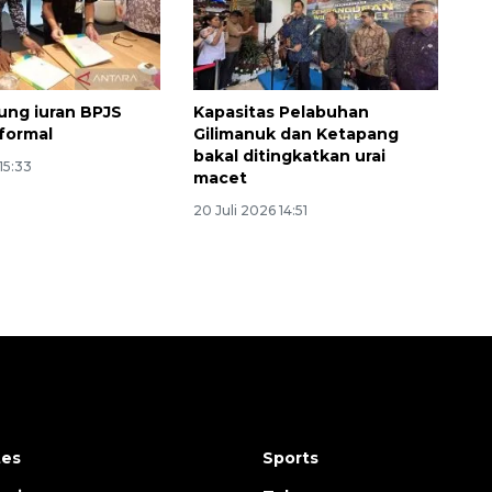
ng iuran BPJS
Kapasitas Pelabuhan
nformal
Gilimanuk dan Ketapang
bakal ditingkatkan urai
15:33
macet
20 Juli 2026 14:51
tes
Sports