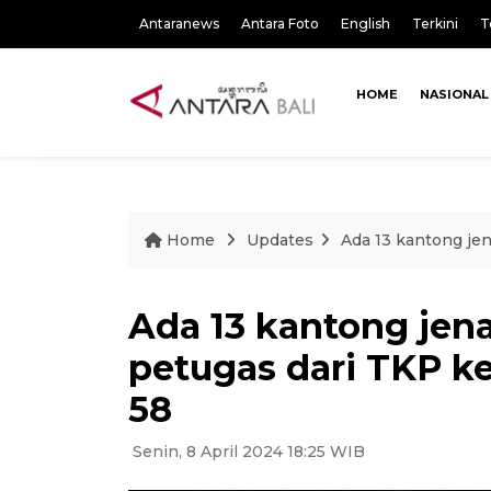
Antaranews
Antara Foto
English
Terkini
T
HOME
NASIONAL
Home
Updates
Ada 13 kantong je
Ada 13 kantong jen
petugas dari TKP k
58
Senin, 8 April 2024 18:25 WIB