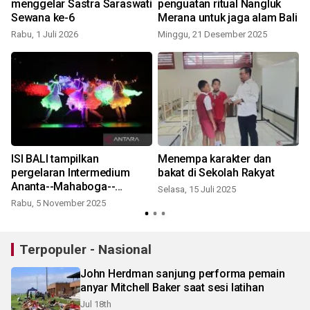
menggelar Sastra Saraswati
penguatan ritual Nangluk
Sewana ke-6
Merana untuk jaga alam Bali
Rabu, 1 Juli 2026
Minggu, 21 Desember 2025
J
ISI BALI tampilkan
Menempa karakter dan
pergelaran Intermedium
bakat di Sekolah Rakyat
Ananta--Mahaboga--
Selasa, 15 Juli 2025
Anantya
Rabu, 5 November 2025
Terpopuler - Nasional
John Herdman sanjung performa pemain
anyar Mitchell Baker saat sesi latihan
Jul 18th