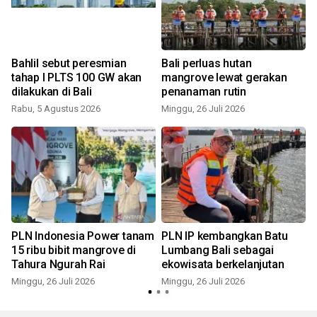
Bahlil sebut peresmian
Bali perluas hutan
tahap I PLTS 100 GW akan
mangrove lewat gerakan
dilakukan di Bali
penanaman rutin
Rabu, 5 Agustus 2026
Minggu, 26 Juli 2026
M
PLN Indonesia Power tanam
PLN IP kembangkan Batu
15 ribu bibit mangrove di
Lumbang Bali sebagai
Tahura Ngurah Rai
ekowisata berkelanjutan
Minggu, 26 Juli 2026
Minggu, 26 Juli 2026
R