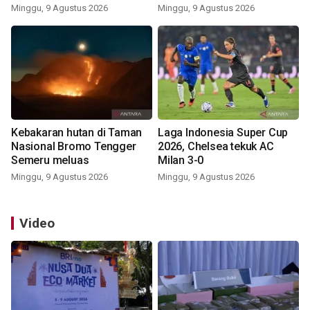
pemerintah lewat balon
Kemerdekaan
Minggu, 9 Agustus 2026
Minggu, 9 Agustus 2026
udara
Kebakaran hutan di Taman
Laga Indonesia Super Cup
Nasional Bromo Tengger
2026, Chelsea tekuk AC
Semeru meluas
Milan 3-0
Minggu, 9 Agustus 2026
Minggu, 9 Agustus 2026
Video