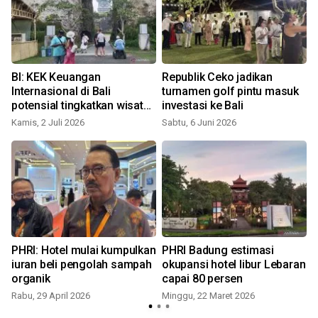
BI: KEK Keuangan
Republik Ceko jadikan
Internasional di Bali
turnamen golf pintu masuk
potensial tingkatkan wisata
investasi ke Bali
bisnis
Kamis, 2 Juli 2026
Sabtu, 6 Juni 2026
PHRI: Hotel mulai kumpulkan
PHRI Badung estimasi
iuran beli pengolah sampah
okupansi hotel libur Lebaran
organik
capai 80 persen
Rabu, 29 April 2026
Minggu, 22 Maret 2026
S