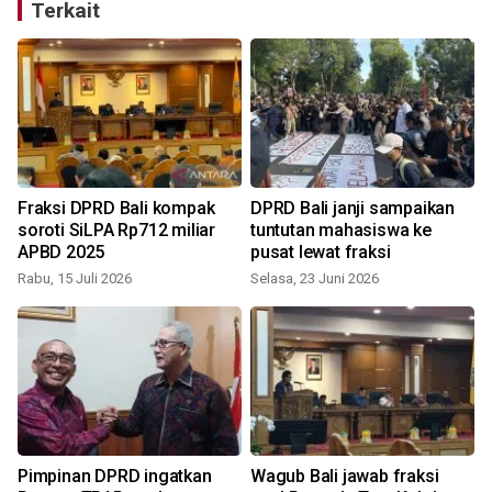
Terkait
Fraksi DPRD Bali kompak
DPRD Bali janji sampaikan
soroti SiLPA Rp712 miliar
tuntutan mahasiswa ke
APBD 2025
pusat lewat fraksi
Rabu, 15 Juli 2026
Selasa, 23 Juni 2026
R
Pimpinan DPRD ingatkan
Wagub Bali jawab fraksi