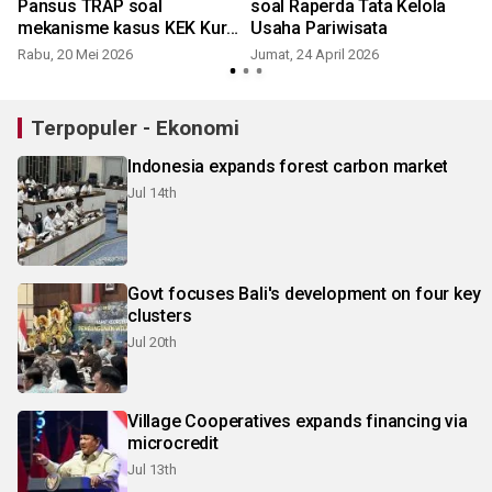
i
Pansus TRAP soal
soal Raperda Tata Kelola
mekanisme kasus KEK Kura
Usaha Pariwisata
Kura
Rabu, 20 Mei 2026
Jumat, 24 April 2026
S
Terpopuler - Ekonomi
Indonesia expands forest carbon market
Jul 14th
Govt focuses Bali's development on four key
clusters
Jul 20th
Village Cooperatives expands financing via
microcredit
Jul 13th