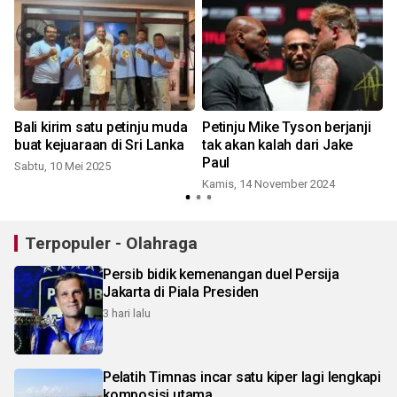
Bali kirim satu petinju muda
Petinju Mike Tyson berjanji
buat kejuaraan di Sri Lanka
tak akan kalah dari Jake
Paul
b
Sabtu, 10 Mei 2025
Kamis, 14 November 2024
S
Terpopuler - Olahraga
Persib bidik kemenangan duel Persija
Jakarta di Piala Presiden
3 hari lalu
Pelatih Timnas incar satu kiper lagi lengkapi
komposisi utama