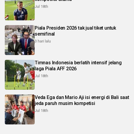
Jul 18th
Piala Presiden 2026 tak jual tiket untuk
semifinal
3 hari lalu
Timnas Indonesia berlatih intensif jelang
laga Piala AFF 2026
Jul 18th
Veda Ega dan Mario Aji isi energi di Bali saat
jeda paruh musim kompetisi
Jul 18th