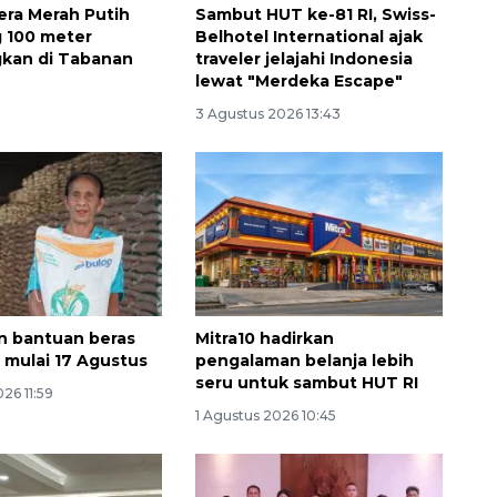
ra Merah Putih
Sambut HUT ke-81 RI, Swiss-
 100 meter
Belhotel International ajak
kan di Tabanan
traveler jelajahi Indonesia
lewat "Merdeka Escape"
3 Agustus 2026 13:43
Waspadai penyakit saat
musim kemarau
n bantuan beras
Mitra10 hadirkan
2026-08-05 12:00:00
 mulai 17 Agustus
pengalaman belanja lebih
seru untuk sambut HUT RI
26 11:59
1 Agustus 2026 10:45