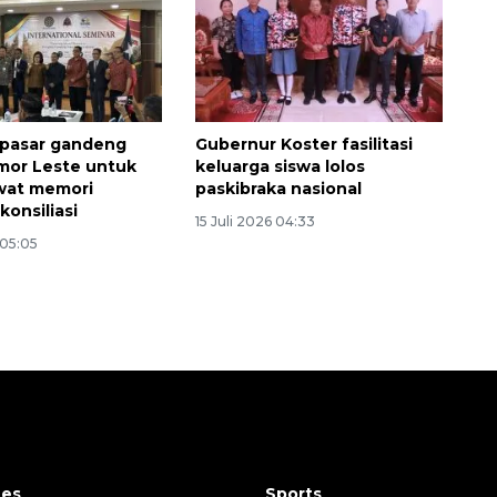
pasar gandeng
Gubernur Koster fasilitasi
mor Leste untuk
keluarga siswa lolos
awat memori
paskibraka nasional
konsiliasi
15 Juli 2026 04:33
 05:05
tes
Sports