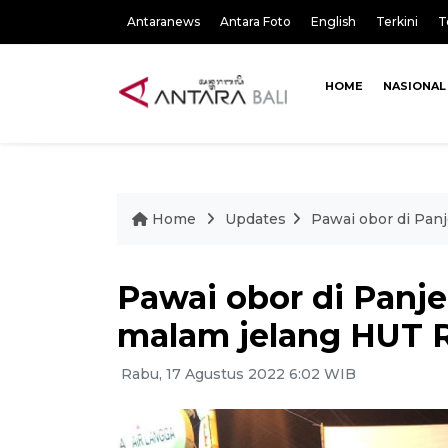
Antaranews
Antara Foto
English
Terkini
T
HOME
NASIONAL
Home
Updates
Pawai obor di Pan
Pawai obor di Panj
malam jelang HUT 
Rabu, 17 Agustus 2022 6:02 WIB