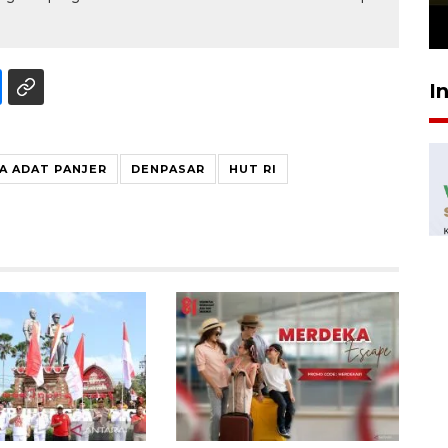
23 Juli 2026 19:12
I
A ADAT PANJER
DENPASAR
HUT RI