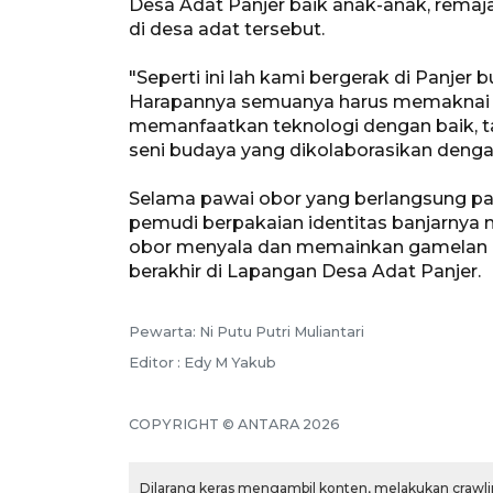
Desa Adat Panjer baik anak-anak, remaj
di desa adat tersebut.
"Seperti ini lah kami bergerak di Panjer 
Harapannya semuanya harus memaknai k
memanfaatkan teknologi dengan baik, ta
seni budaya yang dikolaborasikan denga
Selama pawai obor yang berlangsung p
pemudi berpakaian identitas banjarnya
obor menyala dan memainkan gamelan da
berakhir di Lapangan Desa Adat Panjer.
Pewarta: Ni Putu Putri Muliantari
Editor : Edy M Yakub
COPYRIGHT © ANTARA 2026
Dilarang keras mengambil konten, melakukan crawlin