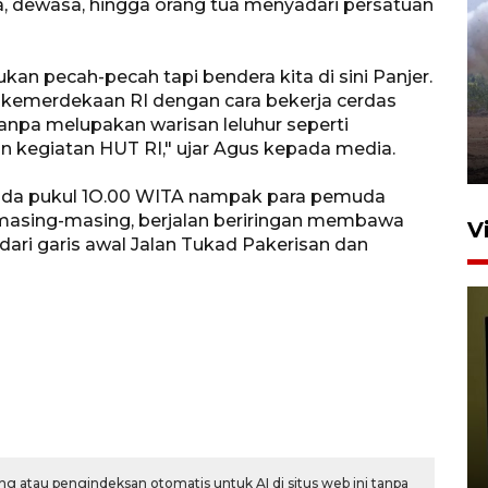
a, dewasa, hingga orang tua menyadari persatuan
Sebanyak 62 penumpang
selamat dari kebakaran KM
bukan pecah-pecah tapi bendera kita di sini Panjer.
Mutiara Sentosa II
emerdekaan RI dengan cara bekerja cerdas
npa melupakan warisan leluhur seperti
dikembalikan ke Surabaya
n kegiatan HUT RI," ujar Agus kepada media.
4 Agustus 2026 19:23
ada pukul 1O.00 WITA nampak para pemuda
 masing-masing, berjalan beriringan membawa
V
ri garis awal Jalan Tukad Pakerisan dan
Persiapan Skuad Garuda
jelang laga lawan Kamboja
pada Piala AFF
g atau pengindeksan otomatis untuk AI di situs web ini tanpa