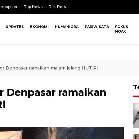
erpopuler
Top News
Rilis Pers
UPDATES
EKONOMI
HUMANIORA
PARIWISATA
FOKUS
HOAX
jer Denpasar ramaikan malam jelang HUT RI
T
er Denpasar ramaikan
RI