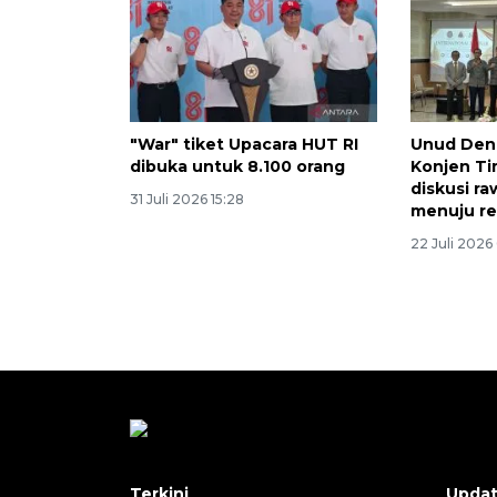
"War" tiket Upacara HUT RI
Unud Den
dibuka untuk 8.100 orang
Konjen Ti
diskusi r
31 Juli 2026 15:28
menuju re
22 Juli 2026
Terkini
Upda