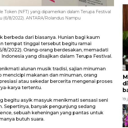
e Token (NFT) yang dipamerkan dalam Terupa Festival
btu (6/8/2022). ANTARA/Rolandus Nampu
 berbeda dari biasanya. Hunian bagi kaum
 tempat tinggal tersebut begitu ramai
(6/8/2022). Orang-orang berdesakan, memadati
Indonesia yang disajikan dalam Terupa Festival.
enikmati alunan musik tradisi, sajian minuman
iap mencicipi makanan dan minuman, orang
M
resiasi atau sekedar bercerita mengenai proses
d
ya-karya tertentu.
b
19 
g begitu asyik masyuk menikmati sensasi seni
. Sepertinya, banyak pengunjung sedang
lence
, sebuah keheningan yang pantas untuk
amanya butuh suara.