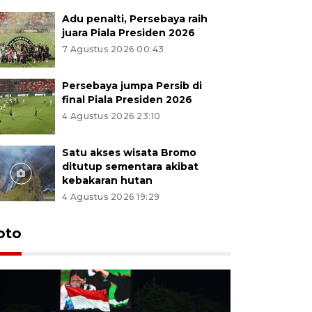
Adu penalti, Persebaya raih
juara Piala Presiden 2026
7 Agustus 2026 00:43
Persebaya jumpa Persib di
final Piala Presiden 2026
4 Agustus 2026 23:10
Satu akses wisata Bromo
ditutup sementara akibat
kebakaran hutan
4 Agustus 2026 19:29
Persebaya
oto
Presiden
pinalti l
7 Agustus 202