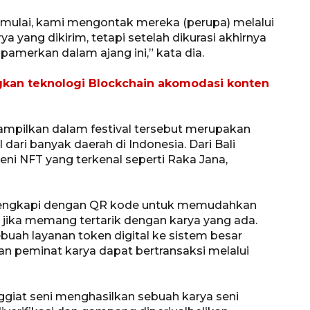
dimulai, kami mengontak mereka (perupa) melalui
ya yang dikirim, tetapi setelah dikurasi akhirnya
ipamerkan dalam ajang ini,” kata dia.
an teknologi Blockchain akomodasi konten
ampilkan dalam festival tersebut merupakan
dari banyak daerah di Indonesia. Dari Bali
seni NFT yang terkenal seperti Raka Jana,
132 ribu keluarga graduasi dari
kemiskinan
dilengkapi dengan QR kode untuk memudahkan
2026-08-07 06:45:00
 jika memang tertarik dengan karya yang ada.
ebuah layanan token digital ke sistem besar
an peminat karya dapat bertransaksi melalui
iat seni menghasilkan sebuah karya seni