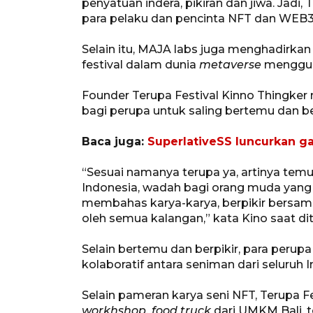
penyatuan indera, pikiran dan jiwa. Jadi
para pelaku dan pencinta NFT dan WEB3 
Selain itu, MAJA labs juga menghadirkan 
festival dalam dunia
metaverse
menggun
Founder Terupa Festival Kinno Thingke
bagi perupa untuk saling bertemu dan be
Baca juga:
SuperlativeSS luncurkan ga
“Sesuai namanya terupa ya, artinya temu
Indonesia, wadah bagi orang muda yang
membahas karya-karya, berpikir bersama
oleh semua kalangan,” kata Kino saat dit
Selain bertemu dan berpikir, para per
kolaboratif antara seniman dari seluruh 
Selain pameran karya seni NFT, Terupa F
workhshop, food truck
dari UMKM Bali, t