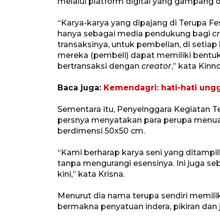
melalui platform digital yang gampang d
“Karya-karya yang dipajang di Terupa Festi
hanya sebagai media pendukung bagi
c
transaksinya, untuk pembelian, di setiap
mereka (pembeli) dapat memiliki bentuk
bertransaksi dengan
creator
,” kata Kinno
Baca juga:
Kemendagri: hati-hati ungg
Sementara itu, Penyelnggara Kegiatan Te
persnya menyatakan para perupa menuan
berdimensi 50x50 cm.
“Kami berharap karya seni yang ditampi
tanpa mengurangi esensinya. Ini juga se
kini,” kata Krisna.
Menurut dia nama terupa sendiri memiliki
bermakna penyatuan indera, pikiran dan j