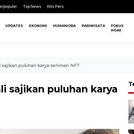
erpopuler
Top News
Rilis Pers
UPDATES
EKONOMI
HUMANIORA
PARIWISATA
FOKUS
HOAX
li sajikan puluhan karya seniman NFT
T
li sajikan puluhan karya