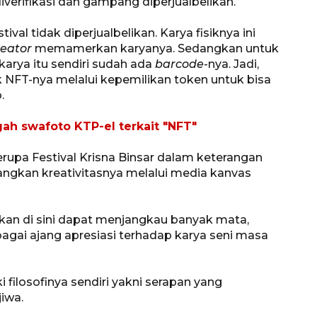
iverifikasi dan gampang diperjualbelikan.
val tidak diperjualbelikan. Karya fisiknya ini
reator
memamerkan karyanya. Sedangkan untuk
 karya itu sendiri sudah ada
barcode
-nya. Jadi,
 NFT-nya melalui kepemilikan token untuk bisa
.
ah swafoto KTP-el terkait "NFT"
rupa Festival Krisna Binsar dalam keterangan
gkan kreativitasnya melalui media kanvas
lkan di sini dapat menjangkau banyak mata,
bagai ajang apresiasi terhadap karya seni masa
 filosofinya sendiri yakni serapan yang
iwa.