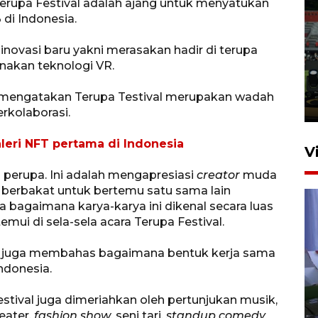
, Terupa Festival adalah ajang untuk menyatukan
di Indonesia.
Tiga matra TNI unjuk
inovasi baru yakni merasakan hadir di terupa
kemampuan tempur Perisai
akan teknologi VR.
Trisila Nusantara dalam
latihan di Kepri
r mengatakan Terupa Testival merupakan wadah
5 Agustus 2026 16:28
rkolaborasi.
leri NFT pertama di Indonesia
V
 perupa. Ini adalah mengapresiasi
creator
muda
 berbakat untuk bertemu satu sama lain
 bagaimana karya-karya ini dikenal secara luas
emui di sela-sela acara Terupa Festival.
upa juga membahas bagaimana bentuk kerja sama
Indonesia.
Polisi tetapkan lima tersangka
pengeroyokan maling ayam di
estival juga dimeriahkan oleh pertunjukan musik,
eater,
fashion show
, seni tari,
standup comedy
Tabanan