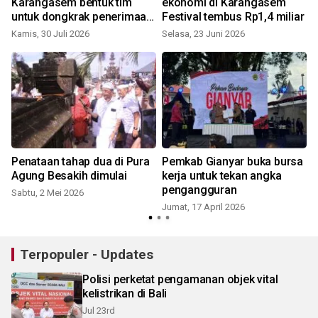
Karangasem bentuk tim
ekonomi di Karangasem
untuk dongkrak penerimaan
Festival tembus Rp1,4 miliar
pajak
Kamis, 30 Juli 2026
Selasa, 23 Juni 2026
R
Penataan tahap dua di Pura
Pemkab Gianyar buka bursa
Agung Besakih dimulai
kerja untuk tekan angka
pengangguran
Sabtu, 2 Mei 2026
Jumat, 17 April 2026
R
Terpopuler - Updates
Polisi perketat pengamanan objek vital
kelistrikan di Bali
Jul 23rd