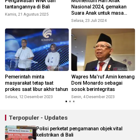
Pengawasan WNA dan
Momentum Hari Anak
tantangannya di Bali
Nasional 2024, gemakan
Suara Anak untuk masa
Kamis, 21 Agustus 2025
depan bangsa
Selasa, 23 Juli 2024
Pemerintah minta
Wapres Ma'ruf Amin kenang
masyarakat tetap taat
Doni Monardo sebagai
prokes saat libur akhir tahun
sosok berintegritas
Selasa, 12 Desember 2023
Senin, 4 Desember 2023
Terpopuler - Updates
Polisi perketat pengamanan objek vital
kelistrikan di Bali