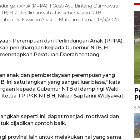
ungan Anak (PPPA), I Gusti Ayu Bintang Darmawati
, H Zulkieflimansyah atas keberhasilan NTB
han Perkawinan Anak di Mataram, Jumat (16/4/2021).
aan Perempuan dan Perlindungan Anak (PPPA),
ikan penghargaan kepada Gubernur NTB, H
B menetapkan Peraturan Daerah tentang
ungan anak dan pemberdayaan perempuan yang
. Ini satu langkah yang sangat luar biasa," kata
rgaan kepada Gubernur NTB di dampingi Wakil
P
an Ketua TP PKK NTB Hj Niken Saptarini Widyawati
P
4 
ngkah seperti ini, dapat menjadi motivasi dan
untuk dijadikan contoh baik.
agi provinsi lain untuk melakukan hal yang sama