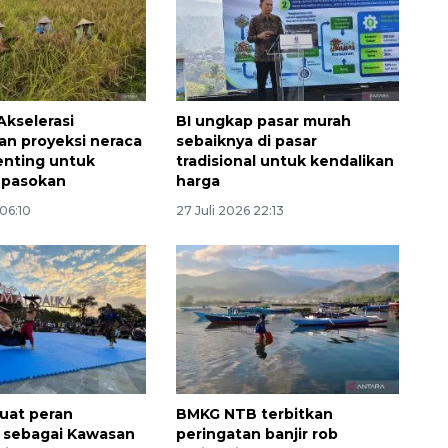
Akselerasi
BI ungkap pasar murah
n proyeksi neraca
sebaiknya di pasar
enting untuk
tradisional untuk kendalikan
i pasokan
harga
 06:10
27 Juli 2026 22:13
uat peran
BMKG NTB terbitkan
 sebagai Kawasan
peringatan banjir rob