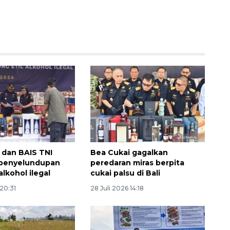
Sinyal positif perekonomian
Indonesia
 dan BAIS TNI
Bea Cukai gagalkan
2026-08-05 15:00:00
 penyelundupan
peredaran miras berpita
lkohol ilegal
cukai palsu di Bali
 20:31
28 Juli 2026 14:18