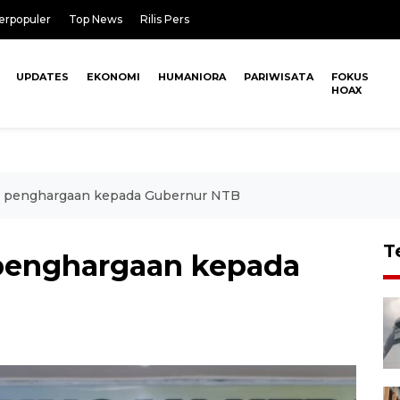
erpopuler
Top News
Rilis Pers
UPDATES
EKONOMI
HUMANIORA
PARIWISATA
FOKUS
HOAX
i penghargaan kepada Gubernur NTB
T
 penghargaan kepada