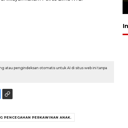
23 Juli 2026 19:12
I
g atau pengindeksan otomatis untuk AI di situs web ini tanpa
G PENCEGAHAN PERKAWINAN ANAK.