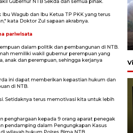
akil Gubernur NTB Sekda dan semua pihak.
Sebanyak 62 penumpang
k Ibu Wagub dan Ibu Ketua TP PKK yang terus
selamat dari kebakaran KM
," kata Doktor Zul sapaan akrabnya.
Mutiara Sentosa II
ma pariwisata
dikembalikan ke Surabaya
4 Agustus 2026 19:23
 perempuan dalam politik dan pembangunan di NTB.
ikmah memiliki wakil gubernur perempuan yang
, anak dan perempuan, sehingga kerjanya
V
Perda ini dapat memberikan kepastian hukum dan
uan di NTB.
. Setidaknya terus memotivasi kita untuk lebih
Persiapan Skuad Garuda
kan penghargaan kepada 9 orang aparat penegak
jelang laga lawan Kamboja
ngan pendamping dalam Pengungkapan Kasus
pada Piala AFF
di wilayah hukum Polres Bima NTB.