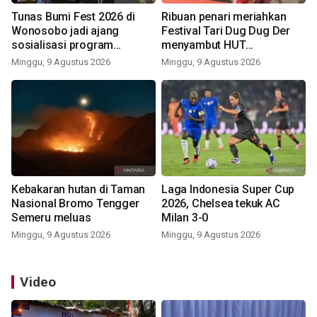
Tunas Bumi Fest 2026 di
Ribuan penari meriahkan
Wonosobo jadi ajang
Festival Tari Dug Dug Der
sosialisasi program
menyambut HUT
pemerintah lewat balon
Kemerdekaan
Minggu, 9 Agustus 2026
Minggu, 9 Agustus 2026
udara
Kebakaran hutan di Taman
Laga Indonesia Super Cup
Nasional Bromo Tengger
2026, Chelsea tekuk AC
Semeru meluas
Milan 3-0
Minggu, 9 Agustus 2026
Minggu, 9 Agustus 2026
Video