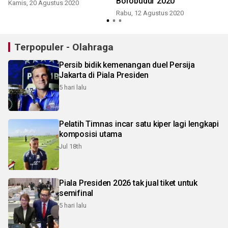
Borobudur 2020
Kamis, 20 Agustus 2020
Rabu, 12 Agustus 2020
S
Terpopuler - Olahraga
Persib bidik kemenangan duel Persija
Jakarta di Piala Presiden
5 hari lalu
Pelatih Timnas incar satu kiper lagi lengkapi
komposisi utama
Jul 18th
Piala Presiden 2026 tak jual tiket untuk
semifinal
5 hari lalu