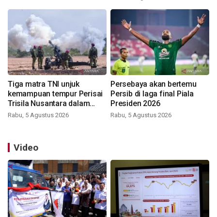
Tiga matra TNI unjuk
Persebaya akan bertemu
kemampuan tempur Perisai
Persib di laga final Piala
Trisila Nusantara dalam
Presiden 2026
latihan di Kepri
Rabu, 5 Agustus 2026
Rabu, 5 Agustus 2026
Video