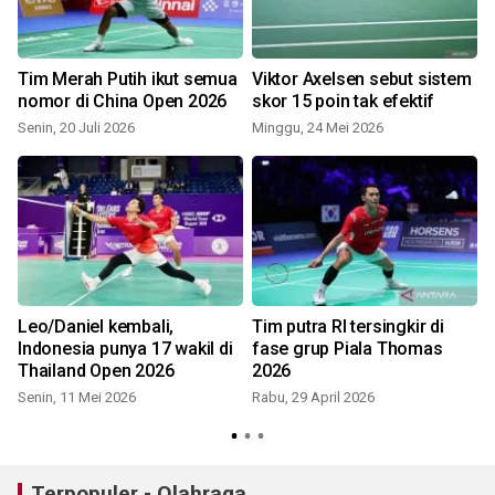
Tim Merah Putih ikut semua
Viktor Axelsen sebut sistem
nomor di China Open 2026
skor 15 poin tak efektif
Senin, 20 Juli 2026
Minggu, 24 Mei 2026
S
Leo/Daniel kembali,
Tim putra RI tersingkir di
Indonesia punya 17 wakil di
fase grup Piala Thomas
Thailand Open 2026
2026
Senin, 11 Mei 2026
Rabu, 29 April 2026
S
Terpopuler - Olahraga