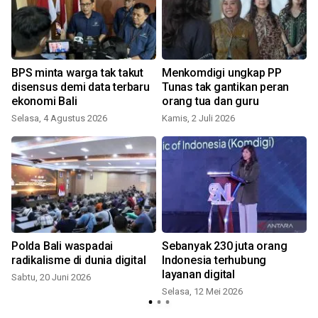
e
BPS minta warga tak takut
Menkomdigi ungkap PP
disensus demi data terbaru
Tunas tak gantikan peran
ekonomi Bali
orang tua dan guru
Selasa, 4 Agustus 2026
Kamis, 2 Juli 2026
S
Polda Bali waspadai
Sebanyak 230 juta orang
radikalisme di dunia digital
Indonesia terhubung
layanan digital
Sabtu, 20 Juni 2026
Selasa, 12 Mei 2026