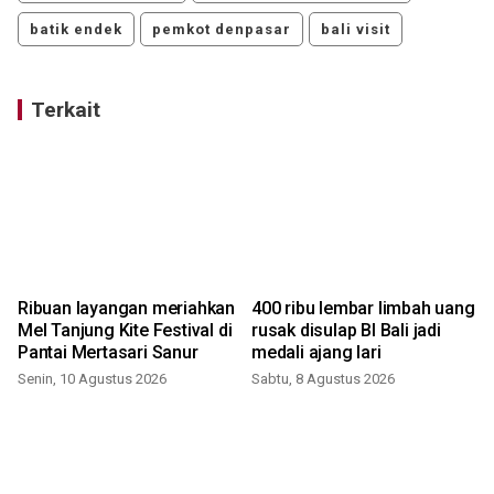
batik endek
pemkot denpasar
bali visit
Terkait
t
Ribuan layangan meriahkan
400 ribu lembar limbah uang
Mel Tanjung Kite Festival di
rusak disulap BI Bali jadi
Pantai Mertasari Sanur
medali ajang lari
Senin, 10 Agustus 2026
Sabtu, 8 Agustus 2026
M